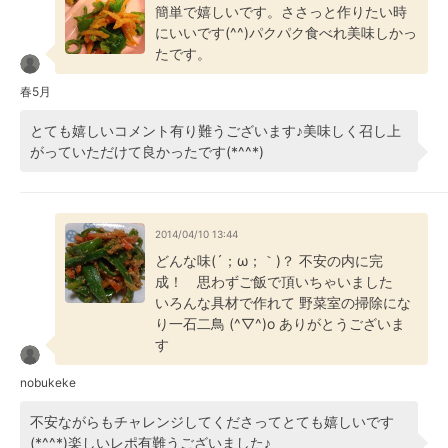
簡単で嬉しいです。ささっと作りたい時
にいいです(^^)パクパク食べれ美味しかっ
たです。
春5月
とても嬉しいコメント有り難うございます♪美味しく召し上
がっていただけて良かったです(*^^*)
2014/04/10 13:44
どんな味(´；ω；｀)？ 不安の内に完
成！ 思わずご飯で頂いちゃいました
いろんな具材で作れて 野菜室の掃除にな
り一石二鳥 (^▽^)o ありがとうございま
す
nobukeke
不安ながらもチャレンジしてくださってとても嬉しいです
(*^^*)楽しいレポ有難うございました♪