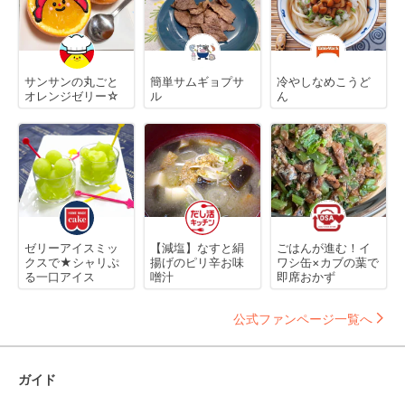
サンサンの丸ごと
簡単サムギョプサ
冷やしなめこうど
オレンジゼリー☆
ル
ん
ゼリーアイスミッ
【減塩】なすと絹
ごはんが進む！イ
クスで★シャリぷ
揚げのピリ辛お味
ワシ缶×カブの葉で
る一口アイス
噌汁
即席おかず
公式ファンページ一覧へ
ガイド