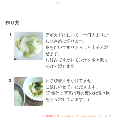
【PR】
作り方
1
アボカドはむいて、一口大より少
し小さめに切ります。

皮をむいてすりおろした山芋と混
ぜます。

お好みですがレモン汁を少々振り
かけて混ぜます。
2
わさび醤油をかけてまぜ

ご飯にのせていただきます。

(分量外：写真は蕪の葉のお漬け物
を少々混ぜています。）
お料理する上で知っていただきたいこと