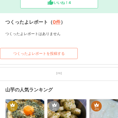
いいね！
4
つくったよレポート（
0
件
）
つくったよレポートはありません
つくったよレポートを投稿する
【PR】
山芋の人気ランキング
1
2
3
位
位
位