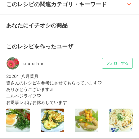
keyboard_arrow_up
このレシピの関連カテゴリ・キーワード
あなたにイチオシの商品
このレシピを作ったユーザ
ｃａｃｈｅ
フォローする
2026年八月葉月

皆さんのレシピを参考にさせてもらっています♡

ありがとうございます♬

ユルベジライフ♡

お返事レポはお休みしています