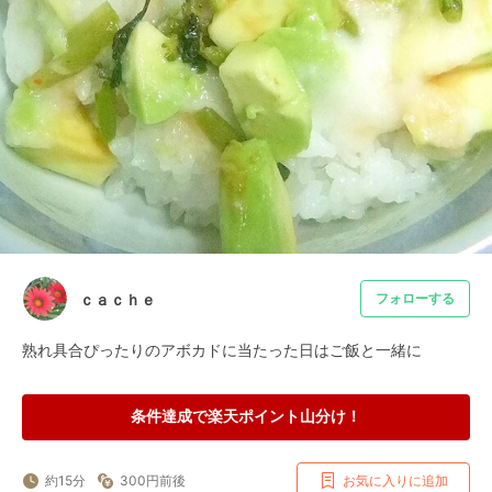
ｃａｃｈｅ
フォローする
熟れ具合ぴったりのアボカドに当たった日はご飯と一緒に
条件達成で楽天ポイント山分け！
約15分
300円前後
お気に入りに追加