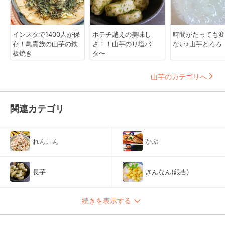
インスタで1400人が保
ポテチ越えの美味し
時間がたっても変
存！鳥貴族の山芋の鉄
さ！！山芋のり塩バ
ない♪山芋とろろ
板焼き
タ〜
山芋のカテゴリへ
関連カテゴリ
れんこん
かぶ
長芋
ぎんなん(銀杏)
続きを表示する