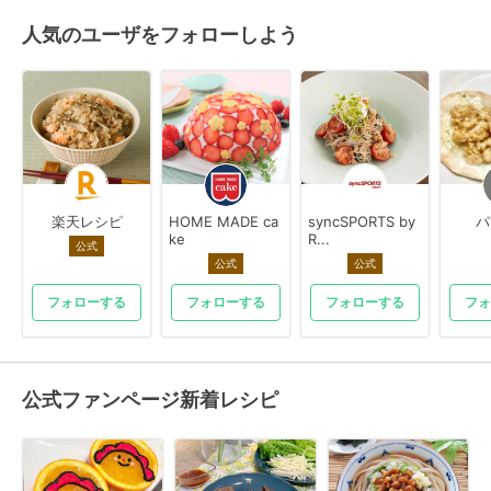
人気のユーザをフォローしよう
楽天レシピ
HOME MADE ca
syncSPORTS by
パ
ke
R...
公式
公式
公式
フォローする
フォローする
フォローする
フォ
公式ファンページ新着レシピ