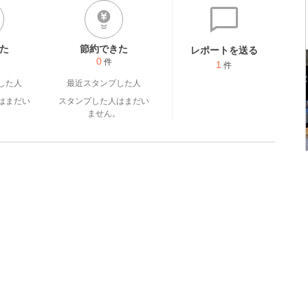
た
節約できた
レポートを送る
0
件
1
件
した人
最近スタンプした人
はまだい
スタンプした人はまだい
。
ません。