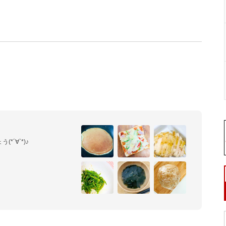
∀︎`*)♪︎