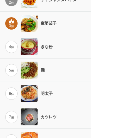
2
位
麻婆茄子
3
位
きな粉
4
位
麺
5
位
明太子
6
位
カツレツ
7
位