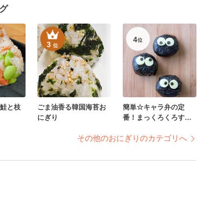
グ
4
位
3
位
鮭と枝
ごま油香る韓国海苔お
簡単☆キャラ弁の定
にぎり
番！まっくろくろすけ
のおにぎり♪
その他のおにぎりのカテゴリへ