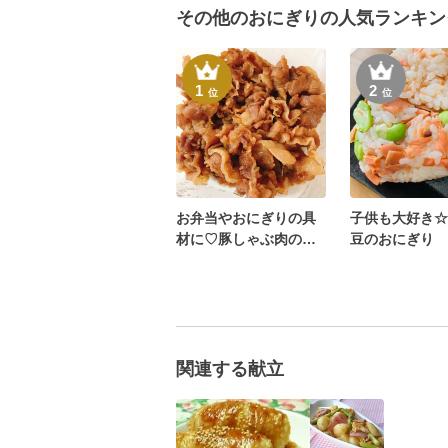
その他のおにぎりの人気ランキン
1
2
位
位
お弁当やおにぎりの具
子供も大好き☆
材に♡豚しゃぶ肉の甘
豆のおにぎり
辛煮♡
関連する献立