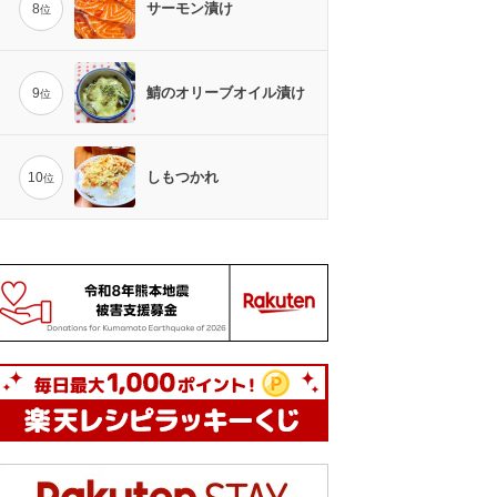
サーモン漬け
8
位
鯖のオリーブオイル漬け
9
位
しもつかれ
10
位