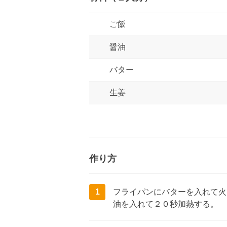
ご飯
醤油
バター
生姜
作り方
1
フライパンにバターを入れて火
油を入れて２０秒加熱する。