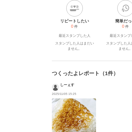
リピートしたい
簡単だっ
0
0
件
件
最近スタンプした人
最近スタンプ
スタンプした人はまだい
スタンプした人
ません。
ません
つくったよレポート（1件）
しーぇす
2025/11/05 15:25