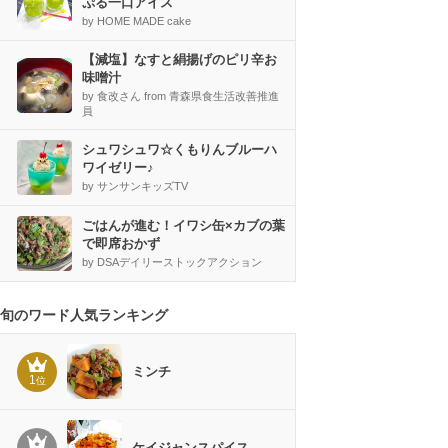
ぷる一口アイス
by HOME MADE cake
【減塩】なすと絹揚げのピリ辛お
味噌汁
by 食改さん from 青森県食生活改善推進
員
シュワシュワ☆くもりんブルーハ
ワイゼリー♪
by サンサンキッズTV
ごはんが進む！イワシ缶×カブの葉
で即席おかず
by DSAデイリーストックアクション
旬のワード人気ランキング
ミンチ
1
位
ケイジャンスパイス