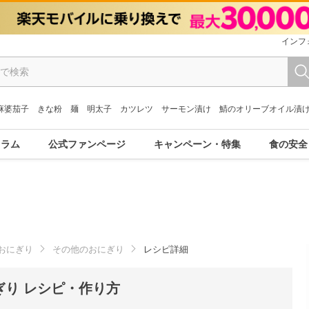
インフ
麻婆茄子
きな粉
麺
明太子
カツレツ
サーモン漬け
鯖のオリーブオイル漬
コラム
公式ファンページ
キャンペーン・特集
食の安全
おにぎり
その他のおにぎり
レシピ詳細
り レシピ・作り方