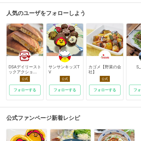
人気のユーザをフォローしよう
DSAデイリースト
サンサンキッズT
カゴメ【野菜の会
S
ックアクショ...
V
社】
公式
公式
公式
フォローする
フォローする
フォローする
フォ
公式ファンページ新着レシピ