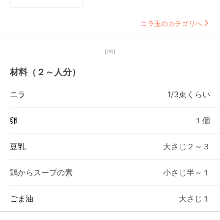
ニラ玉のカテゴリへ
【PR】
材料（２～人分）
ニラ
1/3束くらい
卵
１個
豆乳
大さじ２～３
鶏からスープの素
小さじ半～１
ごま油
大さじ１