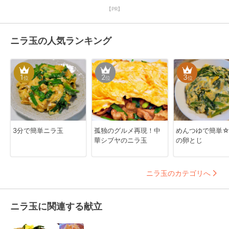
【PR】
ニラ玉の人気ランキング
1
2
3
位
位
位
3分で簡単ニラ玉
孤独のグルメ再現！中
めんつゆで簡単
華シブヤのニラ玉
の卵とじ
ニラ玉のカテゴリへ
ニラ玉に関連する献立