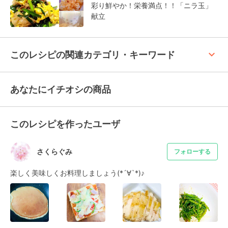
彩り鮮やか！栄養満点！！「ニラ玉」
献立
keyboard_arrow_up
このレシピの関連カテゴリ・キーワード
あなたにイチオシの商品
このレシピを作ったユーザ
さくらぐみ
フォローする
楽しく美味しくお料理しましょう(*´∀︎`*)♪︎