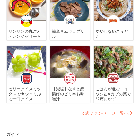
サンサンの丸ごと
簡単サムギョプサ
冷やしなめこうど
オレンジゼリー☆
ル
ん
ゼリーアイスミッ
【減塩】なすと絹
ごはんが進む！イ
クスで★シャリぷ
揚げのピリ辛お味
ワシ缶×カブの葉で
る一口アイス
噌汁
即席おかず
公式ファンページ一覧へ
ガイド