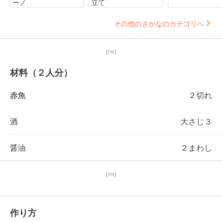
ーノ
立て
その他のさかなのカテゴリへ
【PR】
材料（２人分）
赤魚
２切れ
酒
大さじ３
醤油
２まわし
【PR】
作り方