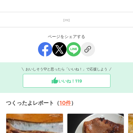
【PR】
ページをシェアする
おいしそう♡と思ったら「いいね！」で応援しよう
いいね！
119
つくったよレポート（
10
件
）