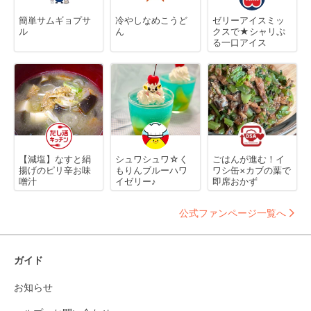
簡単サムギョプサ
冷やしなめこうど
ゼリーアイスミッ
ル
ん
クスで★シャリぷ
る一口アイス
【減塩】なすと絹
シュワシュワ☆く
ごはんが進む！イ
揚げのピリ辛お味
もりんブルーハワ
ワシ缶×カブの葉で
噌汁
イゼリー♪
即席おかず
公式ファンページ一覧へ
ガイド
お知らせ