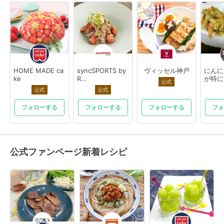
HOME MADE ca
syncSPORTS by
ヴィッセル神戸
にんに
ke
R...
が特に好
公式
公式
公式
フォローする
フォローする
フォローする
フォ
公式ファンページ新着レシピ