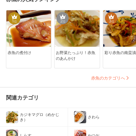
1
2
3
位
位
位
赤魚の煮付け
お野菜たっぷり！赤魚
彩り赤魚の南蛮漬
のあんかけ
赤魚のカテゴリへ
関連カテゴリ
カジキマグロ（めかじ
さわら
き）
しらす
かつお