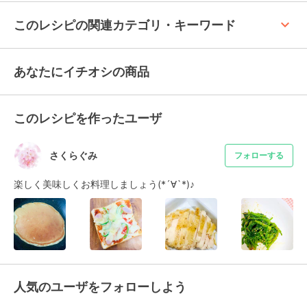
keyboard_arrow_up
このレシピの関連カテゴリ・キーワード
あなたにイチオシの商品
このレシピを作ったユーザ
さくらぐみ
フォローする
楽しく美味しくお料理しましょう(*´∀︎`*)♪︎
人気のユーザをフォローしよう