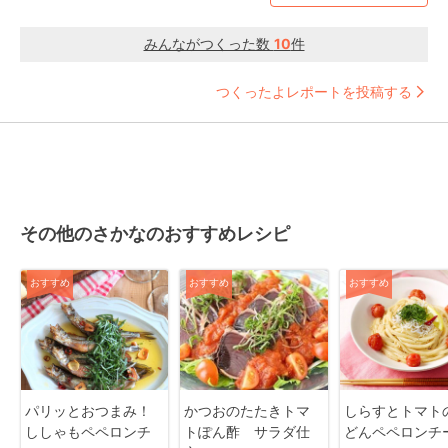
みんながつくった数
10
件
つくったよレポートを投稿する
その他のさかなのおすすめレシピ
おすすめ
おすすめ
おすすめ
パリッとおつまみ！
かつおのたたきトマ
しらすとトマト
ししゃもペペロンチ
トぽん酢 サラダ仕
どんペペロンチ