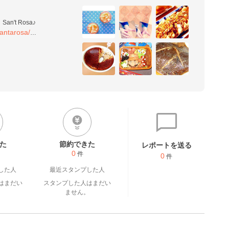
santarosa/
のママです。

たいです。

ることが大好き♪

を感じられる食材を使って作
パイスで、笑顔になるレシピ
た
節約できた
レポートを送る
0
件
0
件
した人
最近スタンプした人
はまだい
スタンプした人はまだい
。
ません。