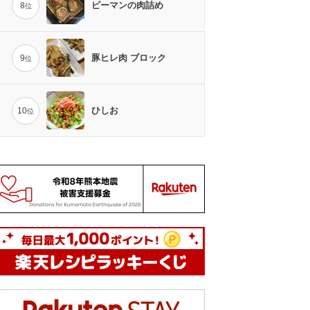
ピーマンの肉詰め
8
位
豚ヒレ肉 ブロック
9
位
ひしお
10
位