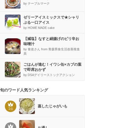
by テーブルマーク
ゼリーアイスミックスで★シャリ
ぷる一口アイス
by HOME MADE cake
【減塩】なすと絹揚げのピリ辛お
味噌汁
by 食改さん from 青森県食生活改善推進
員
ごはんが進む！イワシ缶×カブの葉
で即席おかず
by DSAデイリーストックアクション
旬のワード人気ランキング
蒸したじゃがいも
1
位
お通し