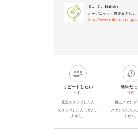
ｃ。ｃ。lemon
http://www.rakuten.co.jp/
サンタローサスタッフで、３児
少しづつですがアップしていき
子供達３人も家族みんなが食べ
家族の体調を見ながら、季節
るのも楽しいです。

サンタローサの体に優しいス
を作ります＾＾
リピートしたい
簡単だっ
0
0
件
件
最近スタンプした人
最近スタンプ
スタンプした人はまだい
スタンプした人
ません。
ません