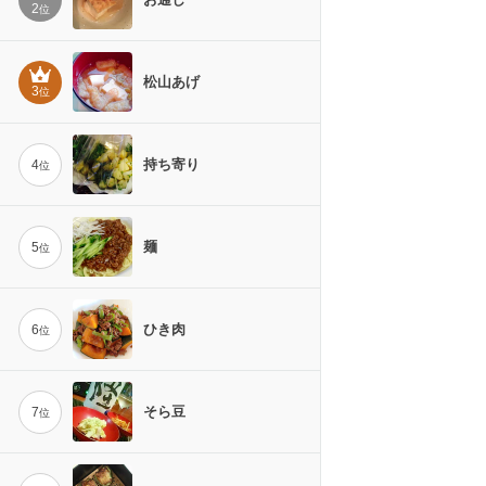
2
位
松山あげ
3
位
持ち寄り
4
位
麺
5
位
ひき肉
6
位
そら豆
7
位