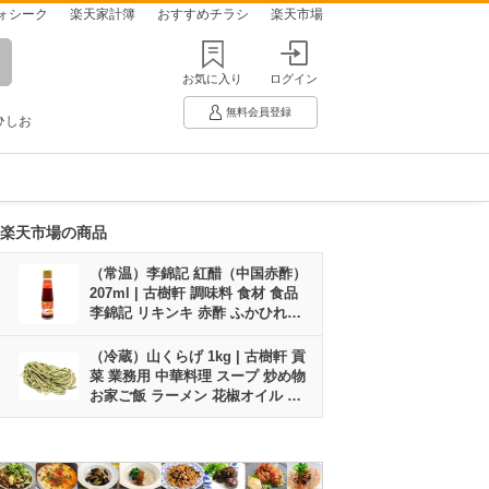
ォシーク
楽天家計簿
おすすめチラシ
楽天市場
お気に入り
ログイン
無料会員登録
ひしお
楽天市場の商品
（常温）李錦記 紅醋（中国赤酢）
207ml | 古樹軒 調味料 食材 食品
李錦記 リキンキ 赤酢 ふかひれ姿
煮 フカヒレ 点心 飲茶 炒め物 使い
方 中華料理 販売 通販 お取り寄せ
（冷蔵）山くらげ 1kg | 古樹軒 貢
おすすめ グルメ
菜 業務用 中華料理 スープ 炒め物
お家ご飯 ラーメン 花椒オイル 山
椒油 花椒油