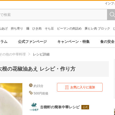
インフ
山あげ
持ち寄り
麺
ひき肉
そら豆
ピーマンの肉詰め
豚ヒレ肉 ブロック
コラム
公式ファンページ
キャンペーン・特集
食の安全
その他の中華料理
レシピ詳細
大根の花椒油あえ レシピ・作り方
約15分
お気に入りに追加
500円前後
古樹軒の簡単中華レシピ
公式