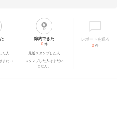
た
節約できた
レポートを送る
0
件
0
件
した人
最近スタンプした人
はまだい
スタンプした人はまだい
。
ません。