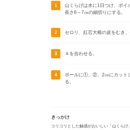
1
山くらげは水に1日つけ、ボイ
長さ6～7㎝の細切りにする。
2
セロリ、紅芯大根の皮をむき、
3
Ａを合わせる。
4
ボールに①、②、2㎝にカット
る。
きっかけ
コリコリとした触感がおいしい「山くらげ