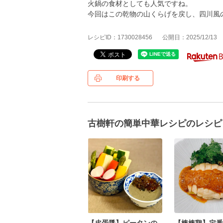
火鍋の食材としても人気ですね。
今回はこの乾物の山くらげを戻し、四川風
レシピID：1730028456
公開日：2025/12/13
印刷する
古樹軒の簡単中華レシピのレシピ
【皮蛋醤】ピータンの
【棒棒鶏】定番