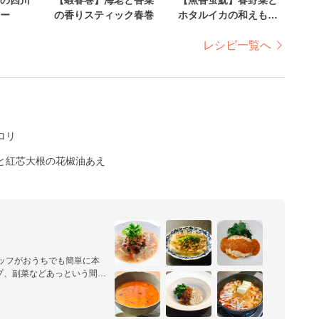
ー
の香りスティック春巻
ホタルイカの和えもの
魚香風味
レシピ一覧へ
ロリ
と紅芯大根の花椒油あえ
タッフがおうちでも簡単に本
プ、副菜などあっという間に
くれるレシピを公開していま