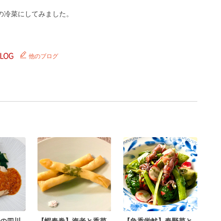
の冷菜にしてみました。
他のブログ
の四川
【蝦春巻】海老と香菜
【魚香蛍魷】春野菜と