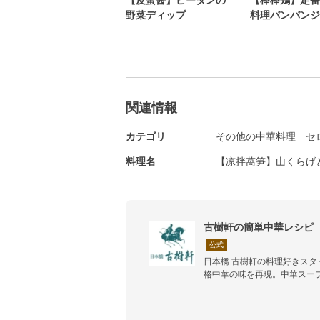
野菜ディップ
料理バンバンジ
関連情報
カテゴリ
その他の中華料理
セ
料理名
【凉拌萵笋】山くらげ
古樹軒の簡単中華レシピ
公式
日本橋 古樹軒の料理好きス
格中華の味を再現。中華スー
ワンランク上の中国料理がつ
す。ぜひ、お試しください！