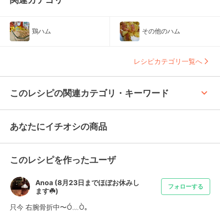
鶏ハム
その他のハム
レシピカテゴリ一覧へ
keyboard_arrow_up
このレシピの関連カテゴリ・キーワード
あなたにイチオシの商品
このレシピを作ったユーザ
Anoa (8月23日までほぼお休みし
フォローする
ます☘️)
只今 右腕骨折中〜Ó﹏⁠Ò｡
