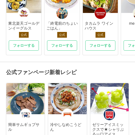
東北楽天ゴールデ
「終電前のちょい
タカムラ ワイン
me
ンイーグルス
ごはん」
ハウス
公式
公式
公式
フォローする
フォローする
フォローする
フォ
公式ファンページ新着レシピ
簡単サムギョプサ
冷やしなめこうど
ゼリーアイスミッ
ル
ん
クスで★シャリぷ
る一口アイス