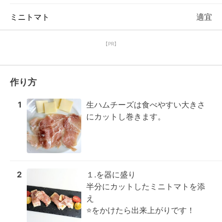
ミニトマト
適宜
【PR】
作り方
1
生ハムチーズは食べやすい大きさ
にカットし巻きます。
2
１.を器に盛り

半分にカットしたミニトマトを添
え

‪⭐をかけたら出来上がりです！