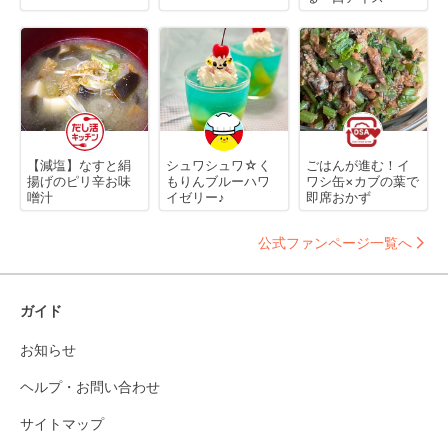
【減塩】なすと絹
シュワシュワ☆く
ごはんが進む！イ
揚げのピリ辛お味
もりんブルーハワ
ワシ缶×カブの葉で
噌汁
イゼリー♪
即席おかず
公式ファンページ一覧へ
ガイド
お知らせ
ヘルプ・お問い合わせ
サイトマップ