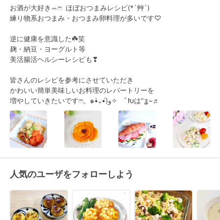
お酒が大好きꕀෆ  ほぼおつまみレシピ(*´艸`)

練り物系おつまみ・おつまみ卵料理が多いです♡

逆に健康を意識した☘️笑

麹・納豆・ヨーグルト等 

美活腸活ヘルシーレシピも❣

皆さんのレシピを参考にさせていただき

かわいい簡単美味しいお料理のレパートリーを

増やしていきたいですෆ。๑•̀᎑•́)و✧ゕﾞԽは"ʓ~♬
人気のユーザをフォローしよう