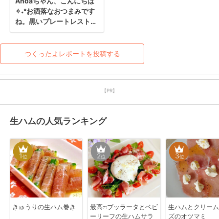
Anoaちゃん、こんにちは
✧˖°お洒落なおつまみです
ね。黒いプレートレストラ
ンのシェフみたいでカッコ
いい^ ̳>< ̳^‪‪えんどう豆チー
ズは微妙な味汗注意です
つくったよレポートを投稿する
【PR】
生ハムの人気ランキング
1
2
3
位
位
位
きゅうりの生ハム巻き
最高ෆブッラータとベビ
生ハムとクリーム
ーリーフの生ハムサラ
ズのオツマミ