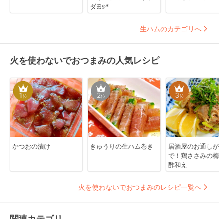
ダꕤ୭*
生ハムのカテゴリへ
火を使わないでおつまみの人気レシピ
1
2
3
位
位
位
かつおの漬け
きゅうりの生ハム巻き
居酒屋のお通しが
で！鶏ささみの梅
酢和え
火を使わないでおつまみのレシピ一覧へ
関連カテゴリ