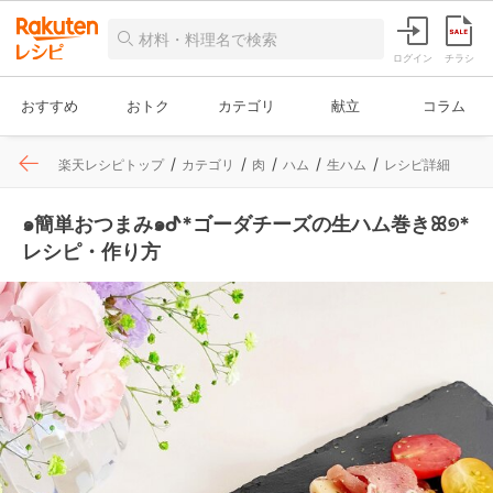
ログイン
チラシ
おすすめ
おトク
カテゴリ
献立
コラム
楽天レシピトップ
カテゴリ
肉
ハム
生ハム
レシピ詳細
๑簡単おつまみ๑ᕷ*ゴーダチーズの生ハム巻きꕤ୭*
レシピ・作り方