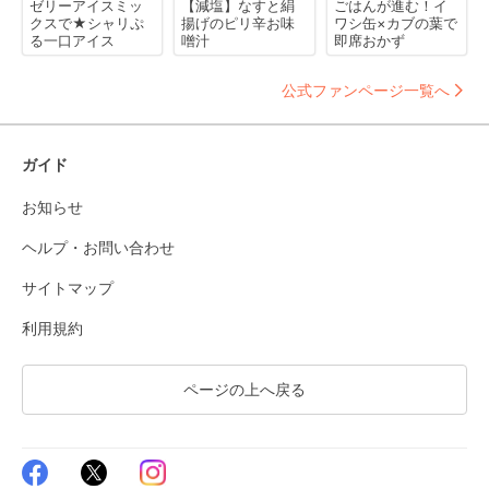
ゼリーアイスミッ
【減塩】なすと絹
ごはんが進む！イ
クスで★シャリぷ
揚げのピリ辛お味
ワシ缶×カブの葉で
る一口アイス
噌汁
即席おかず
公式ファンページ一覧へ
ガイド
お知らせ
ヘルプ・お問い合わせ
サイトマップ
利用規約
ページの上へ戻る