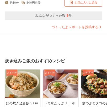
約10分
300円前後
お気に入りに追加
みんながつくった数
3
件
つくったよレポートを投稿する
炊き込みご飯のおすすめレシピ
おすすめ
おすすめ
おすすめ
鮭の炊き込み飯 Salm
うま味たっぷり！ ホ
煮つぶとタコの