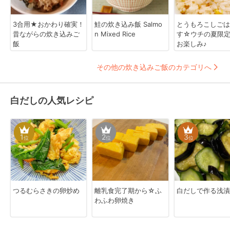
3合用★おかわり確実！
鮭の炊き込み飯 Salmo
とうもろこしごは
昔ながらの炊き込みご
n Mixed Rice
す☆ウチの夏限定
飯
お楽しみ♪
その他の炊き込みご飯のカテゴリへ
白だしの人気レシピ
1
2
3
位
位
位
つるむらさきの卵炒め
離乳食完了期から☆ふ
白だしで作る浅漬
わふわ卵焼き