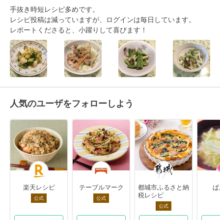
手抜き時短レシピ多めです。

レシピ投稿は減っていますが、ログインは毎日しています。

レポートくださると、小躍りして喜びます！
人気のユーザをフォローしよう
楽天レシピ
テーブルマーク
都城市ふるさと納
ぱ
税レシピ
公式
公式
公式