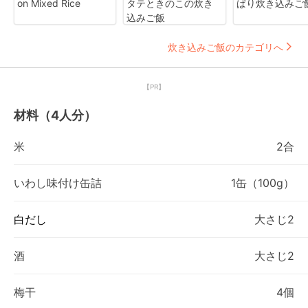
on Mixed Rice
タテときのこの炊き
ぱり炊き込みご
込みご飯
炊き込みご飯のカテゴリへ
【PR】
材料（4人分）
米
2合
いわし味付け缶詰
1缶（100g）
白だし
大さじ2
酒
大さじ2
梅干
4個