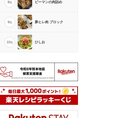
ピーマンの肉詰め
8
位
豚ヒレ肉 ブロック
9
位
ひしお
10
位