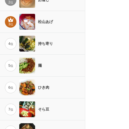
2
位
松山あげ
3
位
持ち寄り
4
位
麺
5
位
ひき肉
6
位
そら豆
7
位