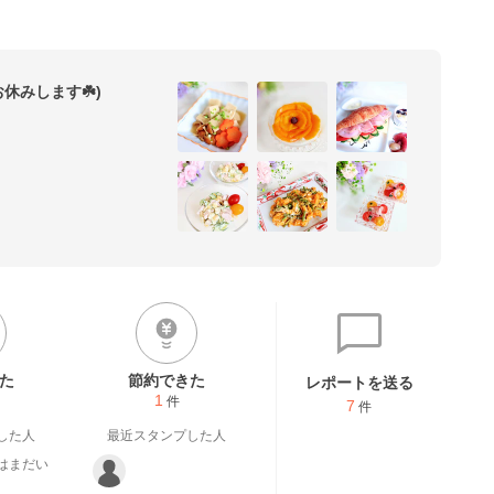
お休みします☘️)
シピ(*´艸`)

料理が多いです♡

いただき

レパートリーを

増やしていきたいですෆ。๑•̀᎑•́)و✧ゕﾞԽは"ʓ~♬
た
節約できた
レポートを送る
1
件
7
件
した人
最近スタンプした人
はまだい
。