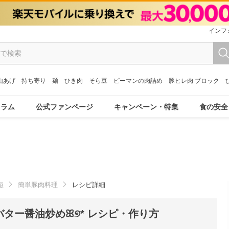
インフ
山あげ
持ち寄り
麺
ひき肉
そら豆
ピーマンの肉詰め
豚ヒレ肉 ブロック
コラム
公式ファンページ
キャンペーン・特集
食の安全
短
簡単豚肉料理
レシピ詳細
ター醤油炒めꕤ୭* レシピ・作り方