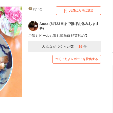
約10分
お気に入りに追加
Anoa (8月23日までほぼお休みします
☘️)
ご飯もビールも進む簡単肉野菜炒め❣
みんながつくった数
16
件
つくったよレポートを投稿する