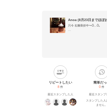
Anoa (8月23日までほぼ
只今 右腕骨折中〜Ó﹏⁠Ò｡

お酒が大好きꕀෆ  ほぼおつまみレ
練り物系おつまみ・おつまみ卵
逆に健康を意識した☘️笑

麹・納豆・ヨーグルト等 

美活腸活ヘルシーレシピも❣

皆さんのレシピを参考にさせて
かわいい簡単美味しいお料理の
リピートしたい
簡単だっ
8
0
件
件
最近スタンプした人
最近スタンプ
スタンプした人
ません