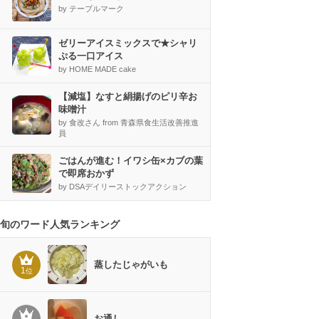
by テーブルマーク
ゼリーアイスミックスで★シャリ
ぷる一口アイス
by HOME MADE cake
【減塩】なすと絹揚げのピリ辛お
味噌汁
by 食改さん from 青森県食生活改善推進
員
ごはんが進む！イワシ缶×カブの葉
で即席おかず
by DSAデイリーストックアクション
旬のワード人気ランキング
蒸したじゃがいも
1
位
お通し