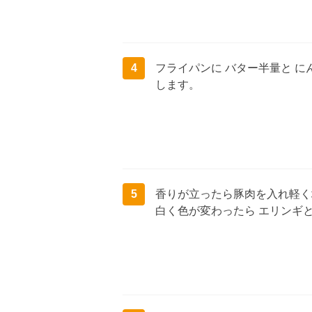
4
フライパンに バター半量と 
します。
5
香りが立ったら豚肉を入れ軽く
白く色が変わったら エリンギ