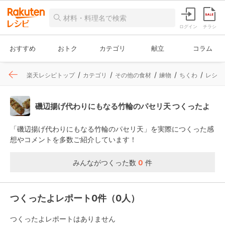
ログイン
チラシ
おすすめ
おトク
カテゴリ
献立
コラム
楽天レシピトップ
カテゴリ
その他の食材
練物
ちくわ
レシピ
磯辺揚げ代わりにもなる竹輪のパセリ天 つくったよ
「磯辺揚げ代わりにもなる竹輪のパセリ天」を実際につくった感
想やコメントを多数ご紹介しています！
みんながつくった数
0
件
つくったよレポート0件（0人）
つくったよレポートはありません