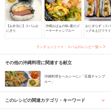
位
位
位
【お弁当に】スパムお
沖縄おばぁの味♪夏のゴ
おにぎらず（スパ
にぎり
ーヤーチャンプルー
ッグ＆えびフライ
ランチョンミート・スパムのレシピ一覧へ
その他の沖縄料理に関連する献立
沖縄料理をヘルシーに♪「豆腐チャンプ
ルー」
keyboard_arrow_up
このレシピの関連カテゴリ・キーワード