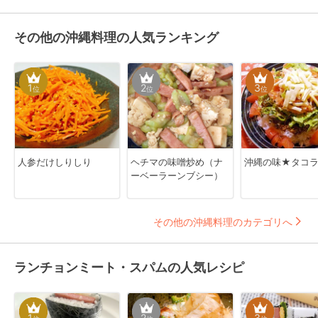
その他の沖縄料理の人気ランキング
1
2
3
位
位
位
人参だけしりしり
ヘチマの味噌炒め（ナ
沖縄の味★タコ
ーベーラーンブシー）
その他の沖縄料理のカテゴリへ
ランチョンミート・スパムの人気レシピ
1
2
3