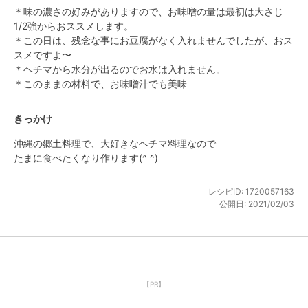
＊味の濃さの好みがありますので、お味噌の量は最初は大さじ
1/2強からおススメします。

＊この日は、残念な事にお豆腐がなく入れませんでしたが、おス
スメですよ〜

＊ヘチマから水分が出るのでお水は入れません。

＊このままの材料で、お味噌汁でも美味
きっかけ
沖縄の郷土料理で、大好きなヘチマ料理なので

たまに食べたくなり作ります(^ ^)
レシピID:
1720057163
公開日:
2021/02/03
【PR】