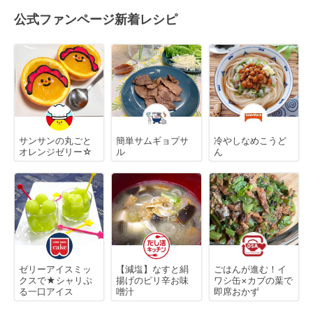
公式ファンページ新着レシピ
サンサンの丸ごと
簡単サムギョプサ
冷やしなめこうど
オレンジゼリー☆
ル
ん
ゼリーアイスミッ
【減塩】なすと絹
ごはんが進む！イ
クスで★シャリぷ
揚げのピリ辛お味
ワシ缶×カブの葉で
る一口アイス
噌汁
即席おかず