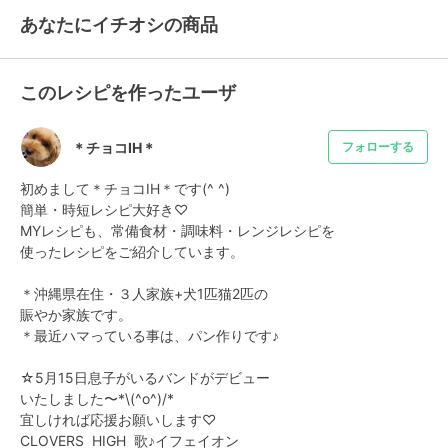
あなたにイチオシの商品
このレシピを作ったユーザ
＊チョコIH＊
フォローする
初めまして＊チョコIH＊です(^ ^)

簡単・時短レシピ大好き♡

MYレシピも、常備食材・調味料・レンジレシピを

使ったレシピをご紹介しています。

＊沖縄県在住・３人家族+犬1匹猫2匹の

賑やか家族です。

＊最近ハマっている事は、パン作りです♪

☆5月15日息子がいるバンドがデビュー

いたしました〜*\(^o^)/*

宜しければ応援お願いします♡

CLOVERS  HIGH  歌♪イフェイオン