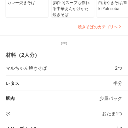
カレー焼きそば
[鍋1つ]スープも作れ
白滝やきそば/Shi
る中華あんかけかた
ki Yakisoba
焼きそば
焼きそばのカテゴリへ
【PR】
材料（2人分）
マルちゃん焼きそば
2つ
レタス
半分
豚肉
少量パック
水
おたま1つ