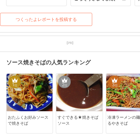
￣*)ノ
つくったよレポートを投稿する
【PR】
ソース焼きそばの人気ランキング
1
2
3
位
位
位
おたふくお好みソース
すぐできる★焼きそば
冷凍ラーメンの麺
で焼きそば
ソース
るやきそば