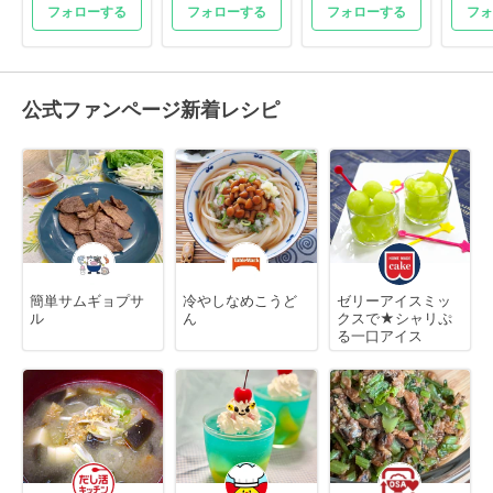
フォローする
フォローする
フォローする
フォ
公式ファンページ新着レシピ
簡単サムギョプサ
冷やしなめこうど
ゼリーアイスミッ
ル
ん
クスで★シャリぷ
る一口アイス