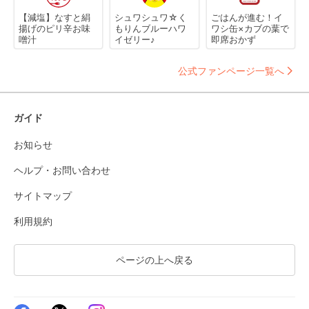
【減塩】なすと絹
シュワシュワ☆く
ごはんが進む！イ
揚げのピリ辛お味
もりんブルーハワ
ワシ缶×カブの葉で
噌汁
イゼリー♪
即席おかず
公式ファンページ一覧へ
ガイド
お知らせ
ヘルプ・お問い合わせ
サイトマップ
利用規約
ページの上へ戻る