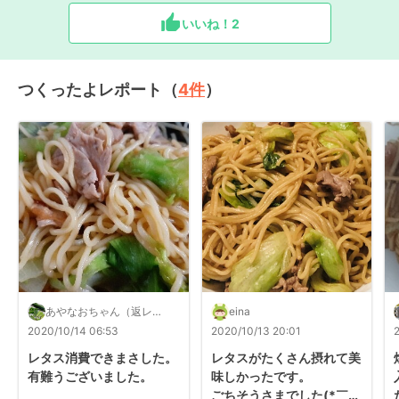
いいね！
2
つくったよレポート（
4
件
）
あやなおちゃん（返レポ
eina
します）
2020/10/14 06:53
2020/10/13 20:01
レタス消費できまさした。
レタスがたくさん摂れて美
有難うございました。
味しかったです。

ごちそうさまでした(*￣▽