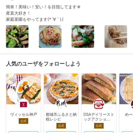
簡単！美味い！安い！を目指してます☆

産直大好き！

家庭菜園もやってます(*´∀｀)丿
人気のユーザをフォローしよう
ヴィッセル神戸
都城市ふるさと納
DSAデイリースト
めー
税レシピ
ックアクショ...
公式
公式
公式