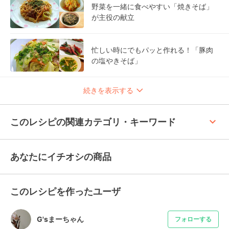
野菜を一緒に食べやすい「焼きそば」
が主役の献立
忙しい時にでもパッと作れる！「豚肉
の塩やきそば」
続きを表示する
keyboard_arrow_up
このレシピの関連カテゴリ・キーワード
あなたにイチオシの商品
このレシピを作ったユーザ
G'sまーちゃん
フォローする