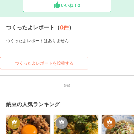
いいね！
0
つくったよレポート（
0
件
）
つくったよレポートはありません
つくったよレポートを投稿する
【PR】
納豆の人気ランキング
1
2
3
位
位
位