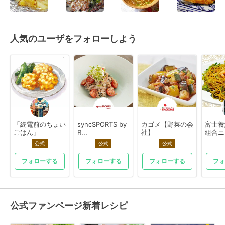
人気のユーザをフォローしよう
「終電前のちょい
syncSPORTS by
カゴメ【野菜の会
富士養
ごはん」
R...
社】
組合ニ
公式
公式
公式
フォローする
フォローする
フォローする
フォ
公式ファンページ新着レシピ