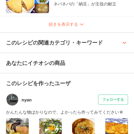
ネバネバの「納豆」が主役の献立
続きを表示する
keyboard_arrow_up
このレシピの関連カテゴリ・キーワード
あなたにイチオシの商品
このレシピを作ったユーザ
nyan
フォローする
かんたんな物ばかりなので、よかったら作ってみてください☆