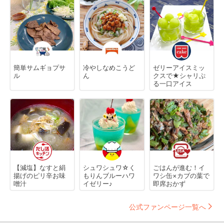
簡単サムギョプサ
冷やしなめこうど
ゼリーアイスミッ
ル
ん
クスで★シャリぷ
る一口アイス
【減塩】なすと絹
シュワシュワ☆く
ごはんが進む！イ
揚げのピリ辛お味
もりんブルーハワ
ワシ缶×カブの葉で
噌汁
イゼリー♪
即席おかず
公式ファンページ一覧へ