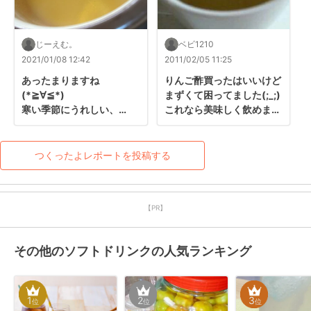
じーえむ。
ベビ1210
2021/01/08 12:42
2011/02/05 11:25
あったまりますね
りんご酢買ったはいいけど
(*≧∀≦*)

まずくて困ってました(;_;)
寒い季節にうれしい、

これなら美味しく飲めます
美味しい一杯でしたっ！

♪
ありがとうございましたー
っ！！
つくったよレポートを投稿する
【PR】
その他のソフトドリンクの人気ランキング
1
2
3
位
位
位