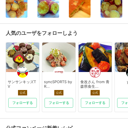
人気のユーザをフォローしよう
サンサンキッズT
syncSPORTS by
食改さん from 青
V
R...
森県食生...
公式
公式
公式
フォローする
フォローする
フォローする
フォ