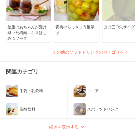
徳重ばあちゃんが受け
青梅のらっきょう酢漬
ほぼ三○矢サイダ
継いだ梅肉エキスはち
け
みつソーダ
その他のソフトドリンクのカテゴリへ
関連カテゴリ
牛乳・乳飲料
ココア
炭酸飲料
スポーツドリンク
続きを表示する