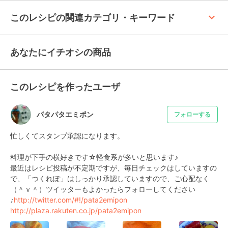
keyboard_arrow_up
このレシピの関連カテゴリ・キーワード
あなたにイチオシの商品
このレシピを作ったユーザ
パタパタエミポン
フォローする
忙しくてスタンプ承認になります。

料理が下手の横好きです☆軽食系が多いと思います♪

最近はレシピ投稿が不定期ですが、毎日チェックはしていますの
で、「つくれぽ」はしっかり承認していますので、ご心配なく
（＾ｖ＾）ツイッターもよかったらフォローしてください
♪
http://twitter.com/#!/pata2emipon
http://plaza.rakuten.co.jp/pata2emipon