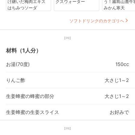
け継いだ梅肉エキス
クスウォーター
う！霧島山麓牛
はちみつソーダ
みかん寒天
ソフトドリンクのカテゴリへ
【PR】
材料（1人分）
お湯(70度)
150cc
りんご酢
大さじ1～2
生姜蜂蜜の蜂蜜の部分
大さじ1～2
生姜蜂蜜の生姜スライス
お好みで
【PR】