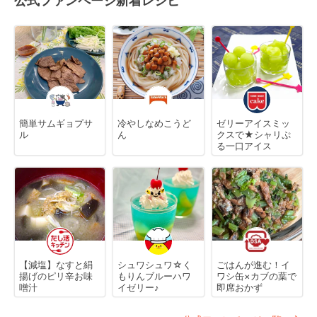
公式ファンページ新着レシピ
簡単サムギョプサ
冷やしなめこうど
ゼリーアイスミッ
ル
ん
クスで★シャリぷ
る一口アイス
【減塩】なすと絹
シュワシュワ☆く
ごはんが進む！イ
揚げのピリ辛お味
もりんブルーハワ
ワシ缶×カブの葉で
噌汁
イゼリー♪
即席おかず