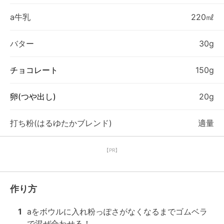
a牛乳
220㎖
バター
30g
チョコレート
150g
卵(つや出し)
20g
打ち粉(はるゆたかブレンド)
適量
【PR】
作り方
1
aをボウルに入れ粉っぽさがなくなるまでゴムベラ
で混ぜ合わせる！
