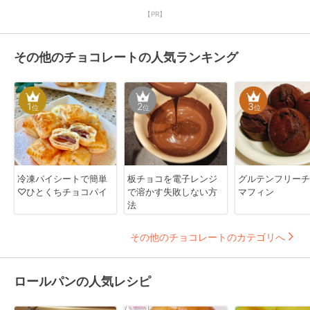
【PR】
その他のチョコレートの人気ランキング
1
2
3
位
位
位
冷凍パイシートで簡単
板チョコを電子レンジ
グルテンフリーチ
♡ひとくちチョコパイ
で溶かす失敗しない方
マフィン
法
その他のチョコレートのカテゴリへ
ロールパンの人気レシピ