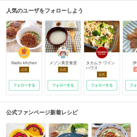
人気のユーザをフォローしよう
Radio kitchen
メゾン美甘食堂
タカムラ ワイン
伊
ハウス
公式
公式
公式
フォローする
フォローする
フォローする
フォ
公式ファンページ新着レシピ