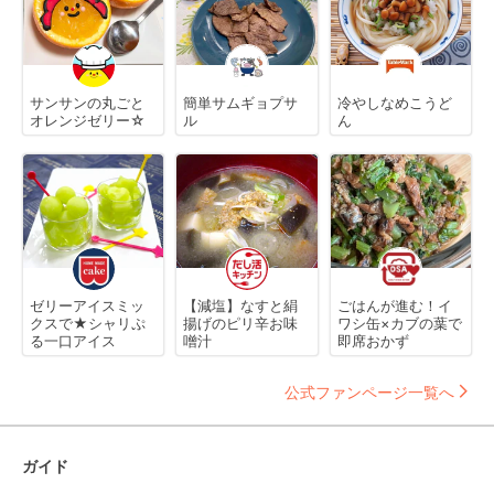
サンサンの丸ごと
簡単サムギョプサ
冷やしなめこうど
オレンジゼリー☆
ル
ん
ゼリーアイスミッ
【減塩】なすと絹
ごはんが進む！イ
クスで★シャリぷ
揚げのピリ辛お味
ワシ缶×カブの葉で
る一口アイス
噌汁
即席おかず
公式ファンページ一覧へ
ガイド