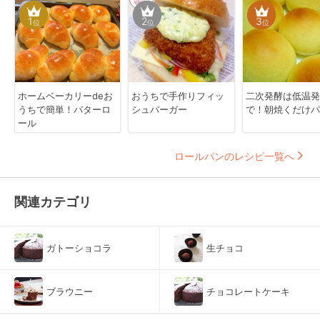
1
2
3
位
位
位
ホームベーカリーdeお
おうちで手作りフィッ
二次発酵は低温発
うちで簡単！バターロ
シュバーガー
で！朝焼くだけパ
ール
ロールパンのレシピ一覧へ
関連カテゴリ
ガトーショコラ
生チョコ
ブラウニー
チョコレートケーキ