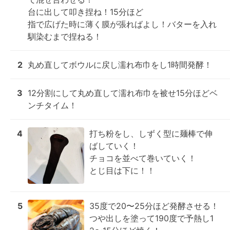
台に出して叩き捏ね！15分ほど

指で広げた時に薄く膜が張ればよし！バターを入れ
馴染むまで捏ねる！
2
丸め直してボウルに戻し濡れ布巾をし1時間発酵！
3
12分割にして丸め直して濡れ布巾を被せ15分ほどベ
ンチタイム！
4
打ち粉をし、しずく型に麺棒で伸
ばしていく！

チョコを並べて巻いていく！

とじ目は下に！！
5
35度で20〜25分ほど発酵させる！

つや出しを塗って190度で予熱し1