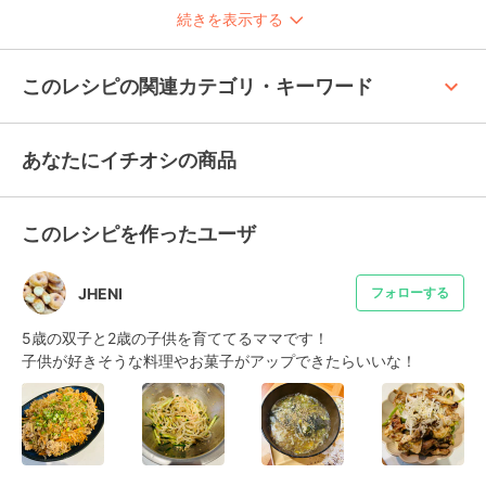
続きを表示する
keyboard_arrow_up
このレシピの関連カテゴリ・キーワード
あなたにイチオシの商品
このレシピを作ったユーザ
JHENI
フォローする
5歳の双子と2歳の子供を育ててるママです！

子供が好きそうな料理やお菓子がアップできたらいいな！