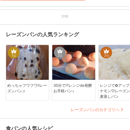
【PR】
レーズンパンの人気ランキング
1
2
3
位
位
位
めっちゃフワフワ‼︎レー
30分で⁉レンジde発酵
レンジで✿アップ
ズンパン♫
お手軽パン♪
ナモン♡レーズン
麦蒸しパン
レーズンパンのカテゴリへ
食パンの人気レシピ