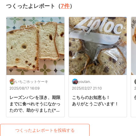
つくったよレポート（
7
件
）
いちごホットケーキ
youtan.
2025/08/17 16:09
2025/02/27 21:10
レーズンパンを頂き、期限
こちらのお知恵も！

までに食べれそうになかっ
ありがとうございます！
たので、助かりました(*´-
`)

ありがとうございました♡
つくったよレポートを投稿する