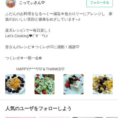
こってぃさん♡
フォローする
ふだんのお料理をなるべく〜減塩☆低カロリーにアレンジし　家
族のおいしい笑顔と健康をめざしています~♬

楽天レシピ♪で〜毎日楽しく　　　　　　

Let's Cooking♥(´∀｀*)♬

皆さんのレシピ☆つくレポ♡に感動！感謝♡

つくレポ☆一期一会✿

　　　HAPPY(*^^*)♡＆THANKS♡
人気のユーザをフォローしよう