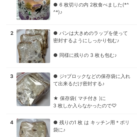
● 6 枚切りの内 2枚食べました(*^
^*)♪
2
● パンは大きめのラップを使って
密封するようにしっかり包む♪

● 同様に残りの 3 枚も包む♪
3
● ジｯプロックなどの保存袋に入れ
て出来るだけ密封する♪

★ 保存袋( マチ付き )に

3 枚しか入らなかったので♡
4
● 残りの1 枚 は キッチン用＊ポリ
袋に♪
