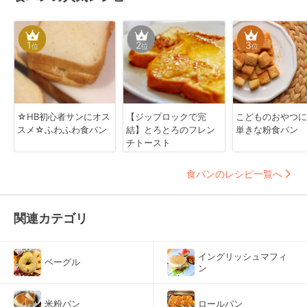
1
2
3
位
位
位
☆HB初心者サンにオス
【ジップロックで完
こどものおやつに
スメ☆ふわふわ食パン
結】とろとろのフレン
単きな粉食パン
チトースト
食パンのレシピ一覧へ
関連カテゴリ
イングリッシュマフィ
ベーグル
ン
米粉パン
ロールパン