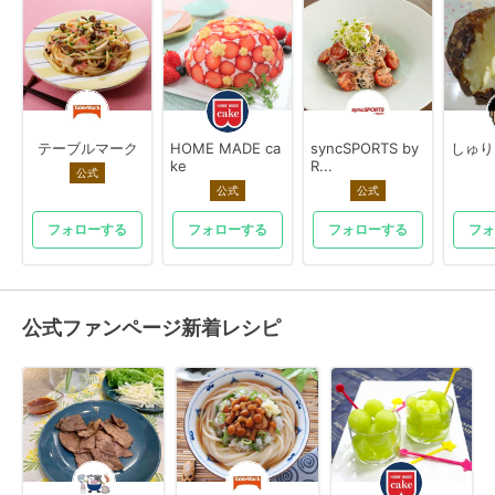
テーブルマーク
HOME MADE ca
syncSPORTS by
しゅり
ke
R...
公式
公式
公式
フォローする
フォローする
フォローする
フォ
公式ファンページ新着レシピ