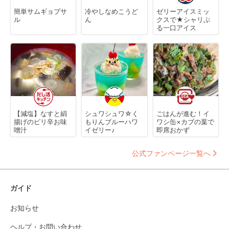
簡単サムギョプサ
冷やしなめこうど
ゼリーアイスミッ
ル
ん
クスで★シャリぷ
る一口アイス
【減塩】なすと絹
シュワシュワ☆く
ごはんが進む！イ
揚げのピリ辛お味
もりんブルーハワ
ワシ缶×カブの葉で
噌汁
イゼリー♪
即席おかず
公式ファンページ一覧へ
ガイド
お知らせ
ヘルプ・お問い合わせ