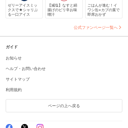
ゼリーアイスミッ
【減塩】なすと絹
ごはんが進む！イ
クスで★シャリぷ
揚げのピリ辛お味
ワシ缶×カブの葉で
る一口アイス
噌汁
即席おかず
公式ファンページ一覧へ
ガイド
お知らせ
ヘルプ・お問い合わせ
サイトマップ
利用規約
ページの上へ戻る