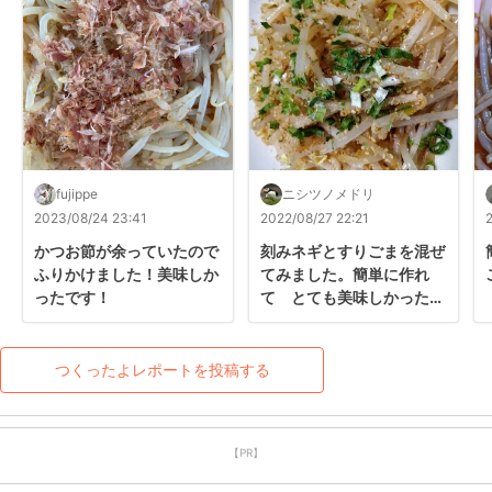
fujippe
ニシツノメドリ
2023/08/24 23:41
2022/08/27 22:21
かつお節が余っていたので
刻みネギとすりごまを混ぜ
ふりかけました！美味しか
てみました。簡単に作れ
ったです！
て　とても美味しかったで
す(^o^)
つくったよレポートを投稿する
【PR】