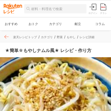
ログイン
チラシ
おすすめ
おトク
カテゴリ
献立
コラム
楽天レシピトップ
カテゴリ
野菜
もやし
レシピ詳細
★簡単☆もやしナムル風★ レシピ・作り方