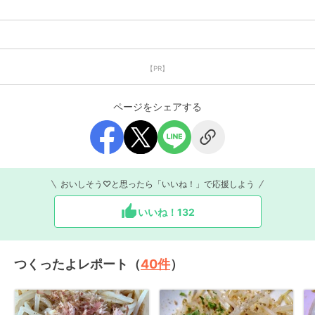
【PR】
ページをシェアする
おいしそう♡と思ったら「いいね！」で応援しよう
いいね！
132
つくったよレポート（
40
件
）