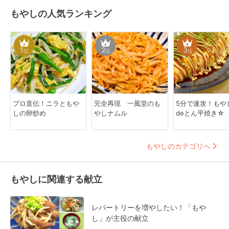
もやしの人気ランキング
1
2
3
位
位
位
プロ直伝！ニラともや
完全再現 一風堂のも
5分で速攻！もや
しの卵炒め
やしナムル
deとん平焼き☆
もやしのカテゴリへ
もやしに関連する献立
レパートリーを増やしたい！「もや
し」が主役の献立