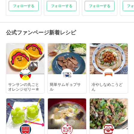
フォローする
フォローする
フォローする
フォ
公式ファンページ新着レシピ
サンサンの丸ごと
簡単サムギョプサ
冷やしなめこうど
オレンジゼリー☆
ル
ん