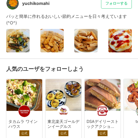
yuchikomahi
フォローする
パッと簡単に作れるおいしい節約メニューを日々考えています
(^O^)
人気のユーザをフォローしよう
タカムラ ワイン
東北楽天ゴールデ
DSAデイリースト
t
ハウス
ンイーグルス
ックアクショ...
公式
公式
公式