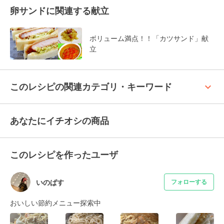
卵サンドに関連する献立
ボリューム満点！！「カツサンド」献
立
keyboard_arrow_up
このレシピの関連カテゴリ・キーワード
あなたにイチオシの商品
このレシピを作ったユーザ
いのぱす
フォローする
おいしい節約メニュー探索中