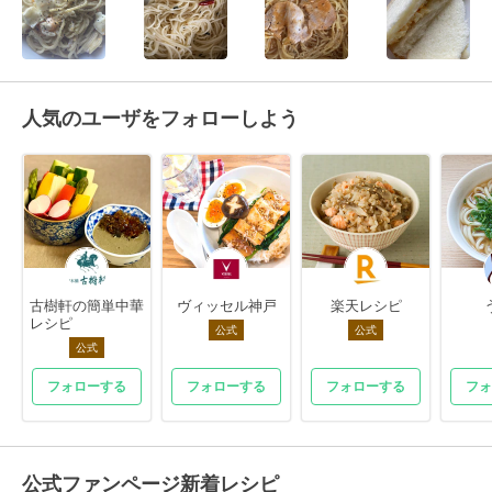
人気のユーザをフォローしよう
古樹軒の簡単中華
ヴィッセル神戸
楽天レシピ
レシピ
公式
公式
公式
フォローする
フォローする
フォローする
フォ
公式ファンページ新着レシピ