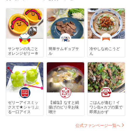
サンサンの丸ごと
簡単サムギョプサ
冷やしなめこうど
オレンジゼリー☆
ル
ん
ゼリーアイスミッ
【減塩】なすと絹
ごはんが進む！イ
クスで★シャリぷ
揚げのピリ辛お味
ワシ缶×カブの葉で
る一口アイス
噌汁
即席おかず
公式ファンページ一覧へ