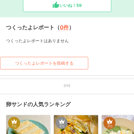
いいね！
59
つくったよレポート（
0
件
）
つくったよレポートはありません
つくったよレポートを投稿する
【PR】
卵サンドの人気ランキング
1
2
3
位
位
位