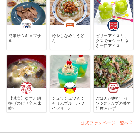
簡単サムギョプサ
冷やしなめこうど
ゼリーアイスミッ
ル
ん
クスで★シャリぷ
る一口アイス
【減塩】なすと絹
シュワシュワ☆く
ごはんが進む！イ
揚げのピリ辛お味
もりんブルーハワ
ワシ缶×カブの葉で
噌汁
イゼリー♪
即席おかず
公式ファンページ一覧へ