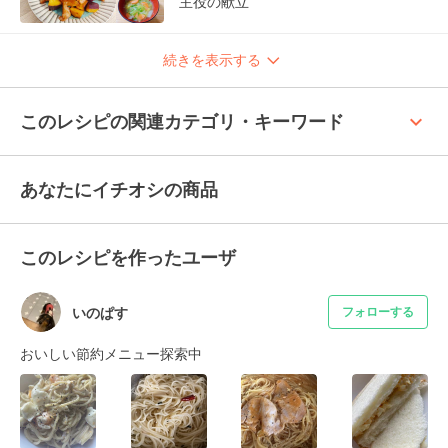
主役の献立
続きを表示する
keyboard_arrow_up
このレシピの関連カテゴリ・キーワード
あなたにイチオシの商品
このレシピを作ったユーザ
いのぱす
フォローする
おいしい節約メニュー探索中