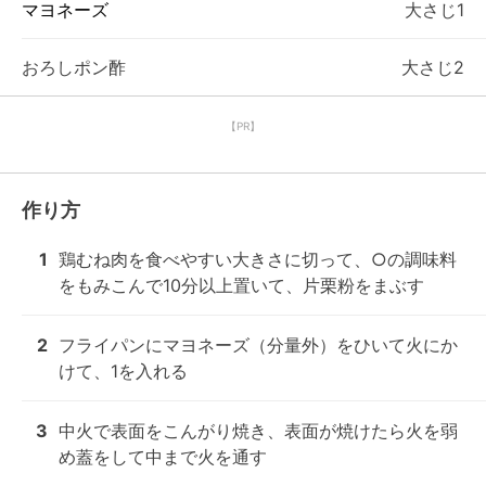
マヨネーズ
大さじ1
おろしポン酢
大さじ2
【PR】
作り方
1
鶏むね肉を食べやすい大きさに切って、○の調味料
をもみこんで10分以上置いて、片栗粉をまぶす
2
フライパンにマヨネーズ（分量外）をひいて火にか
けて、1を入れる
3
中火で表面をこんがり焼き、表面が焼けたら火を弱
め蓋をして中まで火を通す