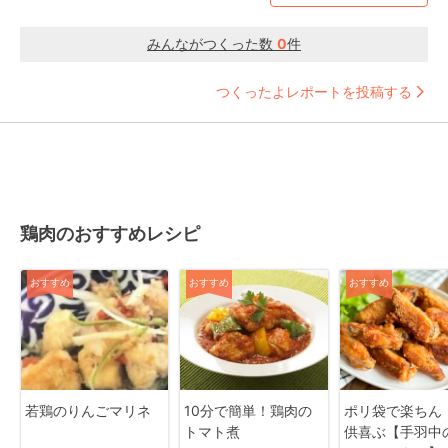
みんながつくった数
0
件
つくったよレポートを投稿する
鶏肉のおすすめレシピ
おすすめ
おすすめ
おすすめ
若鶏のりんごマリネ
10分で簡単！鶏肉の
ポリ袋で楽ちん
トマト煮
供喜ぶ【手羽中