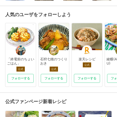
人気のユーザをフォローしよう
「終電前のちょい
石狩七穂のつくり
楽天レシピ
綾蝶(A
ごはん」
おき
U)
公式
公式
公式
フォローする
フォローする
フォローする
フォ
公式ファンページ新着レシピ