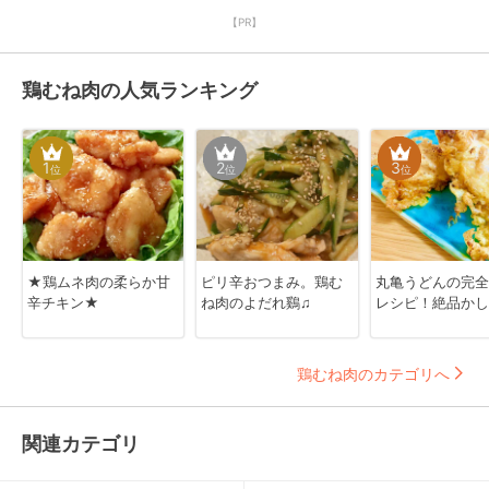
【PR】
鶏むね肉の人気ランキング
1
2
3
位
位
位
★鶏ムネ肉の柔らか甘
ピリ辛おつまみ。鶏む
丸亀うどんの完全
辛チキン★
ね肉のよだれ鷄♫
レシピ！絶品かし
鶏むね肉のカテゴリへ
関連カテゴリ