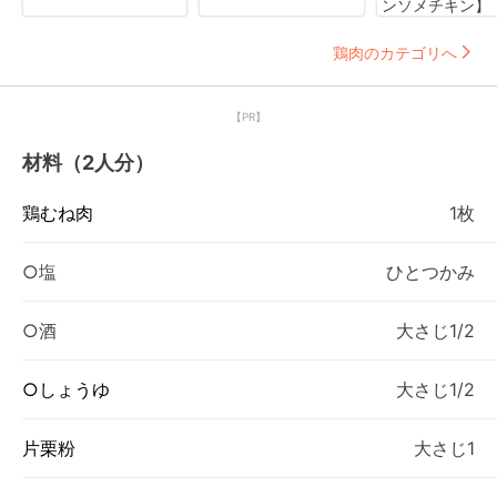
ンソメチキン】
鶏肉のカテゴリへ
【PR】
材料（2人分）
鶏むね肉
1枚
○塩
ひとつかみ
○酒
大さじ1/2
○しょうゆ
大さじ1/2
片栗粉
大さじ1