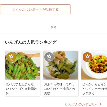
つくったよレポートを投稿する
【PR】
いんげんの人気ランキング
1
2
3
位
位
位
食べだすと止まらな
おふくろの味！モロッ
じゃがいもとイン
い！いんげん辛味噌炒
コいんげんと油揚げの
とウインナーのガ
め
煮物
ック炒め
いんげんのカテゴリへ