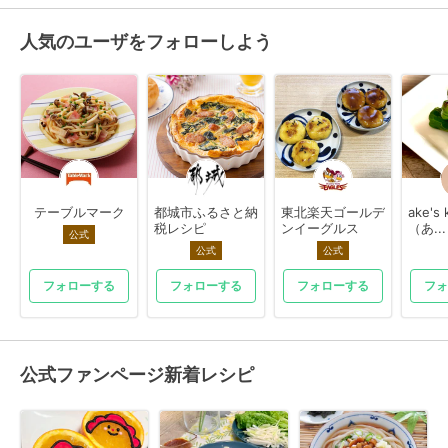
人気のユーザをフォローしよう
テーブルマーク
都城市ふるさと納
東北楽天ゴールデ
ake's 
税レシピ
ンイーグルス
（あ...
公式
公式
公式
フォローする
フォローする
フォローする
フォ
公式ファンページ新着レシピ