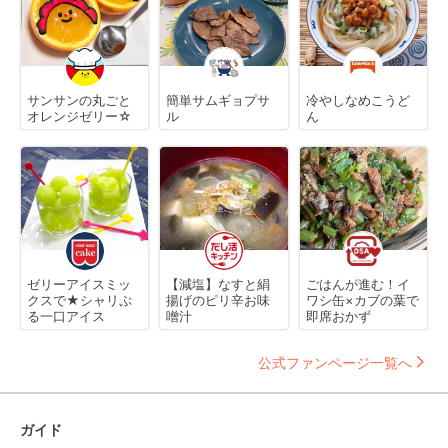
サンサンの丸ごと
簡単サムギョプサ
冷やしなめこうど
オレンジゼリー☆
ル
ん
ゼリーアイスミッ
【減塩】なすと絹
ごはんが進む！イ
クスで★シャリぷ
揚げのピリ辛お味
ワシ缶×カブの葉で
る一口アイス
噌汁
即席おかず
公式ファンページ一覧へ
ガイド