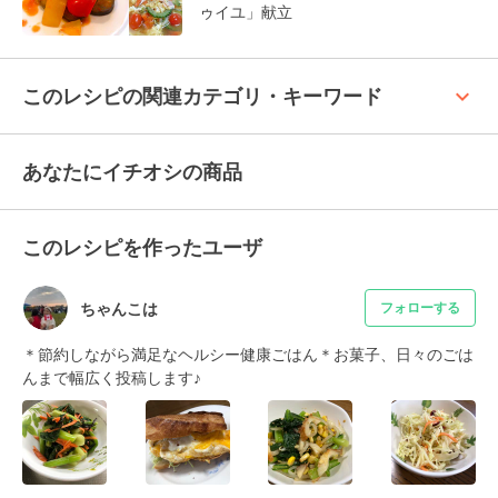
ゥイユ」献立
keyboard_arrow_up
このレシピの関連カテゴリ・キーワード
あなたにイチオシの商品
このレシピを作ったユーザ
ちゃんこは
フォローする
＊節約しながら満足なヘルシー健康ごはん＊お菓子、日々のごは
んまで幅広く投稿します♪