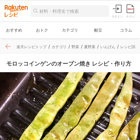
ログイン
チラシ
おすすめ
おトク
カテゴリ
献立
コラム
楽天レシピトップ
カテゴリ
野菜
夏野菜
いんげん
レシピ詳細
モロッコインゲンのオーブン焼き レシピ・作り方