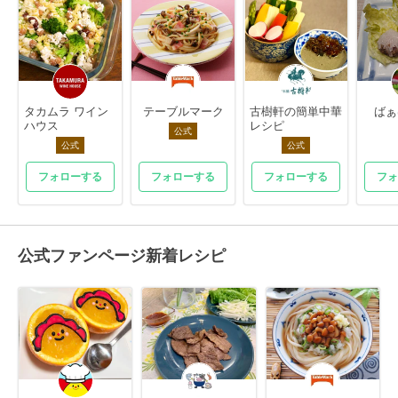
タカムラ ワイン
テーブルマーク
古樹軒の簡単中華
ばぁ
ハウス
レシピ
公式
公式
公式
フォローする
フォローする
フォローする
フォ
公式ファンページ新着レシピ