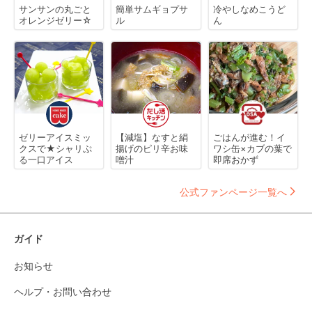
サンサンの丸ごと
簡単サムギョプサ
冷やしなめこうど
オレンジゼリー☆
ル
ん
ゼリーアイスミッ
【減塩】なすと絹
ごはんが進む！イ
クスで★シャリぷ
揚げのピリ辛お味
ワシ缶×カブの葉で
る一口アイス
噌汁
即席おかず
公式ファンページ一覧へ
ガイド
お知らせ
ヘルプ・お問い合わせ