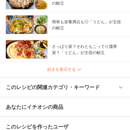
の献立
簡単も栄養満点も◎「うどん」が主役
の献立
さっぱり派？それともこってり濃厚
派？「うどん」が主役の献立
続きを表示する
keyboard_arrow_up
このレシピの関連カテゴリ・キーワード
あなたにイチオシの商品
このレシピを作ったユーザ