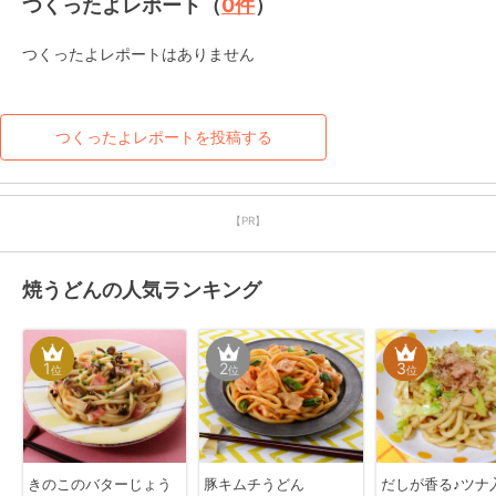
つくったよレポート（
0
件
）
つくったよレポートはありません
つくったよレポートを投稿する
【PR】
焼うどんの人気ランキング
1
2
3
位
位
位
きのこのバターじょう
豚キムチうどん
だしが香る♪ツナ