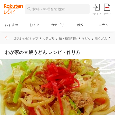
ログイン
チラシ
おすすめ
おトク
カテゴリ
献立
コラム
楽天レシピトップ
カテゴリ
麺・粉物料理
うどん
焼うどん
レ
わが家の☆焼うどん レシピ・作り方