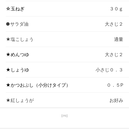
☆玉ねぎ
３０ｇ
●サラダ油
大さじ２
★塩こしょう
適量
★めんつゆ
大さじ２
★しょうゆ
小さじ０．３
★かつおぶし（小分けタイプ）
０．５P
★紅しょうが
お好み
【PR】