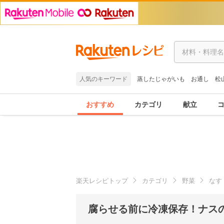
人気のキーワード
蒸したじゃがいも
お通し
松
おすすめ
カテゴリ
献立
楽天レシピトップ
カテゴリ
野菜
なす
腐らせる前に冷凍保存！ナス