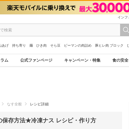
インフ
山あげ
持ち寄り
麺
ひき肉
そら豆
ピーマンの肉詰め
豚ヒレ肉 ブロック
コラム
公式ファンページ
キャンペーン・特集
食の安全
なす全般
レシピ詳細
の保存方法★冷凍ナス レシピ・作り方