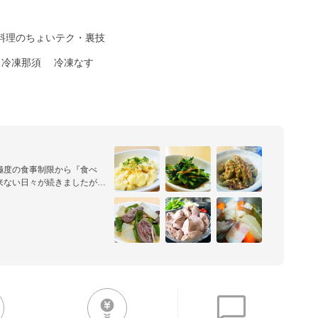
料理のちょいテク・裏技
冷凍那須
冷凍なす
極度の食事制限から『食べ
来ない日々が続きましたが、
では『食事の大切さ』を身に
した野菜中心のヘルシー料理！
掛けてます。

ってるので、参考にしてみて