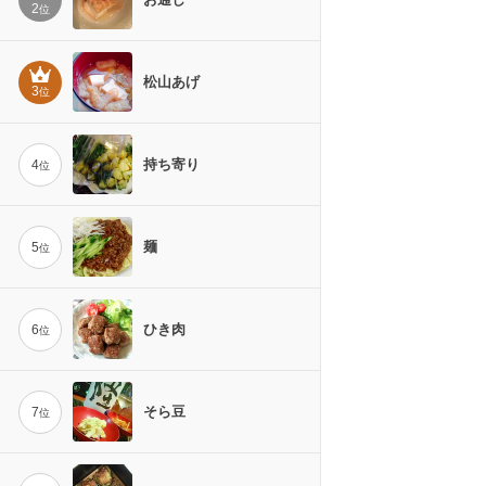
2
位
松山あげ
3
位
持ち寄り
4
位
麺
5
位
ひき肉
6
位
そら豆
7
位