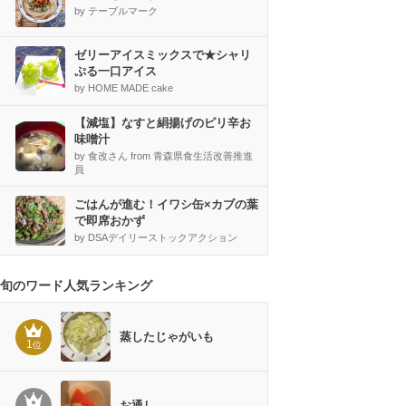
by テーブルマーク
ゼリーアイスミックスで★シャリ
ぷる一口アイス
by HOME MADE cake
【減塩】なすと絹揚げのピリ辛お
味噌汁
by 食改さん from 青森県食生活改善推進
員
ごはんが進む！イワシ缶×カブの葉
で即席おかず
by DSAデイリーストックアクション
旬のワード人気ランキング
蒸したじゃがいも
1
位
お通し