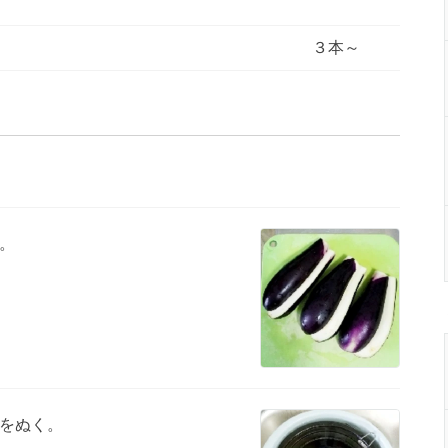
３本～
。
をぬく。