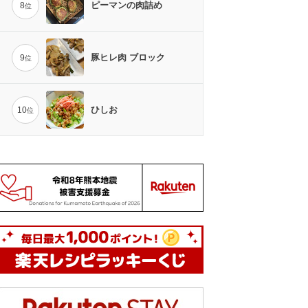
ピーマンの肉詰め
8
位
豚ヒレ肉 ブロック
9
位
ひしお
10
位