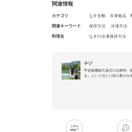
関連情報
カテゴリ
なす全般
冷凍食品
関連キーワード
保存方法
冷凍方法
料理名
なすの冷凍保存方法
チヅ
甲状腺機能亢進症の治療時、
る』という当たり前の事が出
家族、友人の助けもあり、今
染みて感じている所です。

    食材１つ１つの味を活か
また、健康意識したレシピを心
少しでもお役に立てたらと思
下さいね♡o(´ ` *)o