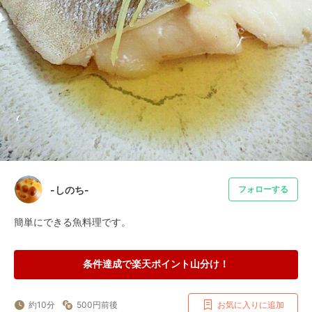
-しのち-
フォローする
簡単にできる魚料理です。
条件達成で楽天ポイント山分け！
約10分
500円前後
お気に入りに追加