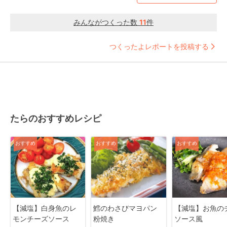
みんながつくった数
11
件
つくったよレポートを投稿する
たらのおすすめレシピ
おすすめ
おすすめ
おすすめ
【減塩】白身魚のレ
鱈のわさびマヨパン
【減塩】お魚の
モンチーズソース
粉焼き
ソース風