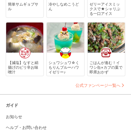
簡単サムギョプサ
冷やしなめこうど
ゼリーアイスミッ
ル
ん
クスで★シャリぷ
る一口アイス
【減塩】なすと絹
シュワシュワ☆く
ごはんが進む！イ
揚げのピリ辛お味
もりんブルーハワ
ワシ缶×カブの葉で
噌汁
イゼリー♪
即席おかず
公式ファンページ一覧へ
ガイド
お知らせ
ヘルプ・お問い合わせ