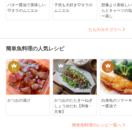
バター醤油で美味しい
子供も大好き♡タラの
想像より美味しい
♡タラのムニエル
ムニエル
らとキャベツの塩
ー蒸し
たらのカテゴリへ
簡単魚料理の人気レシピ
1
2
3
位
位
位
かつおの漬け
かつおのたたき〜ねぎ
白身魚のソテー
しょうゆだれ【和食・
ー醤油で
主食】
簡単魚料理のレシピ一覧へ