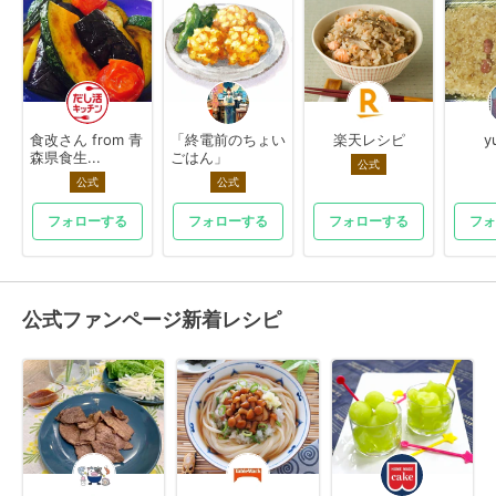
食改さん from 青
「終電前のちょい
楽天レシピ
y
森県食生...
ごはん」
公式
公式
公式
フォローする
フォローする
フォローする
フォ
公式ファンページ新着レシピ