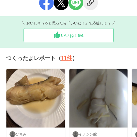
おいしそう♡と思ったら「いいね！」で応援しよう
いいね！
94
つくったよレポート（
11
件
）
びちみ
イノシン酸