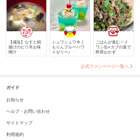
【減塩】なすと絹
シュワシュワ☆く
ごはんが進む！イ
揚げのピリ辛お味
もりんブルーハワ
ワシ缶×カブの葉で
噌汁
イゼリー♪
即席おかず
公式ファンページ一覧へ
ガイド
お知らせ
ヘルプ・お問い合わせ
サイトマップ
利用規約