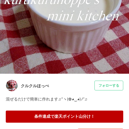
クルクルほっぺ
フォローする
混ぜるだけで簡単に作れます♫“ヽ(✿◕‿◕)ﾉ”♫
条件達成で楽天ポイント山分け！