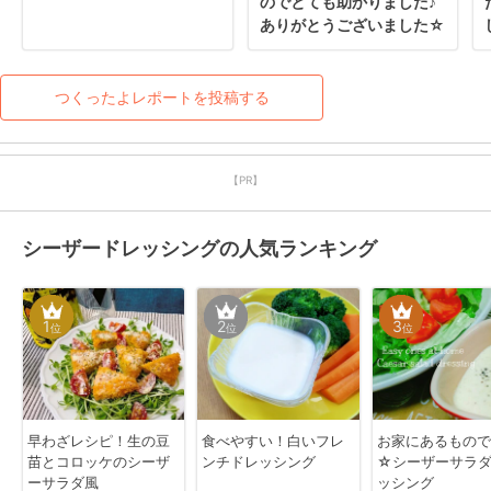
のでとても助かりました♪
ありがとうございました☆
つくったよレポートを投稿する
【PR】
シーザードレッシングの人気ランキング
1
2
3
位
位
位
早わざレシピ！生の豆
食べやすい！白いフレ
お家にあるもので
苗とコロッケのシーザ
ンチドレッシング
☆シーザーサラ
ーサラダ風
ッシング