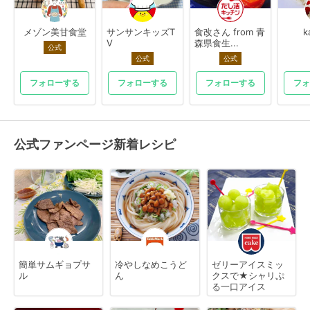
メゾン美甘食堂
サンサンキッズT
食改さん from 青
k
V
森県食生...
公式
公式
公式
フォローする
フォローする
フォローする
フォ
公式ファンページ新着レシピ
簡単サムギョプサ
冷やしなめこうど
ゼリーアイスミッ
ル
ん
クスで★シャリぷ
る一口アイス