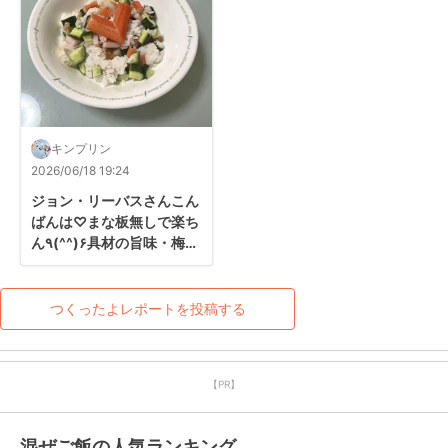
キンプリン
2026/06/18 19:24
ジョン・リーバスさんこん
ばんは♡まな板無しで楽ち
ん٩(^^)۶具材の旨味・梅味
付け大好き♪めちゃ美味し
かったです(o^^o)/また作
ります♡いつも有難
つくったよレポートを投稿する
う･:*☆
【PR】
混ぜご飯の人気ランキング