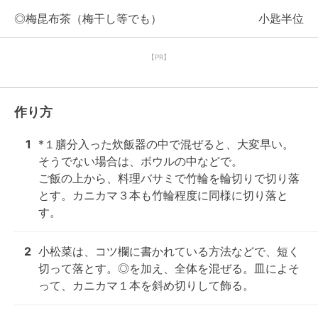
◎梅昆布茶（梅干し等でも）
小匙半位
【PR】
作り方
1
*１膳分入った炊飯器の中で混ぜると、大変早い。
そうでない場合は、ボウルの中などで。

ご飯の上から、料理バサミで竹輪を輪切りで切り落
とす。カニカマ３本も竹輪程度に同様に切り落と
す。
2
小松菜は、コツ欄に書かれている方法などで、短く
切って落とす。◎を加え、全体を混ぜる。皿によそ
って、カニカマ１本を斜め切りして飾る。