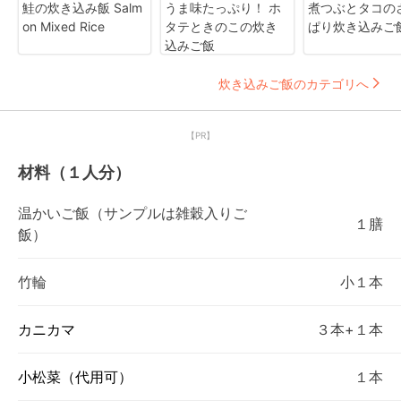
鮭の炊き込み飯 Salm
うま味たっぷり！ ホ
煮つぶとタコの
on Mixed Rice
タテときのこの炊き
ぱり炊き込みご
込みご飯
炊き込みご飯のカテゴリへ
【PR】
材料（１人分）
温かいご飯（サンプルは雑穀入りご
１膳
飯）
竹輪
小１本
カニカマ
３本+１本
小松菜（代用可）
１本