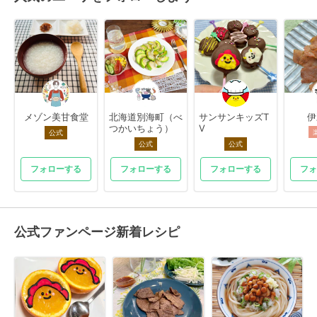
メゾン美甘食堂
北海道別海町（べ
サンサンキッズT
伊
つかいちょう）
V
公式
公式
公式
フォローする
フォローする
フォローする
フォ
公式ファンページ新着レシピ