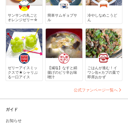
サンサンの丸ごと
簡単サムギョプサ
冷やしなめこうど
オレンジゼリー☆
ル
ん
ゼリーアイスミッ
【減塩】なすと絹
ごはんが進む！イ
クスで★シャリぷ
揚げのピリ辛お味
ワシ缶×カブの葉で
る一口アイス
噌汁
即席おかず
公式ファンページ一覧へ
ガイド
お知らせ