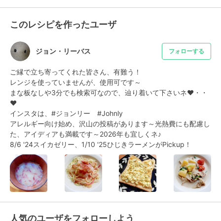
このレシピを作ったユーザ
ジョン・リーバス
フォローする
ご縁で立ち寄ってくれた皆さん、有難う！

レンジを使っていませんが、使用可です～

まな板なしや3分でも検索可なので、辿り着いて下さいネ❤・・
❤

インスタは、#ジョンリー　#Johnly

アレルギー向け始め、沢山の投稿があります～光熱費にも配慮し
た、アイディアも満載です～2026年も宜しくネ♪

8/6 '24スイカゼリー、1/10 '25ひじきラーメンがPickup！
人気のユーザをフォローしよう