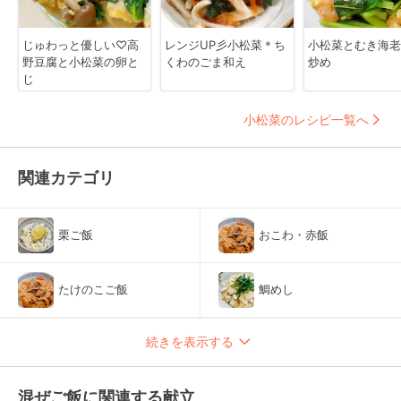
じゅわっと優しい♡高
レンジUP彡小松菜＊ち
小松菜とむき海老
野豆腐と小松菜の卵と
くわのごま和え
炒め
じ
小松菜のレシピ一覧へ
関連カテゴリ
栗ご飯
おこわ・赤飯
たけのこご飯
鯛めし
続きを表示する
混ぜご飯に関連する献立