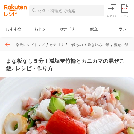
ログイン
チラシ
おすすめ
おトク
カテゴリ
献立
コラム
楽天レシピトップ
カテゴリ
ご飯もの
炊き込みご飯
混ぜご飯
まな板なし５分！減塩❤竹輪とカニカマの混ぜご
飯♪ レシピ・作り方