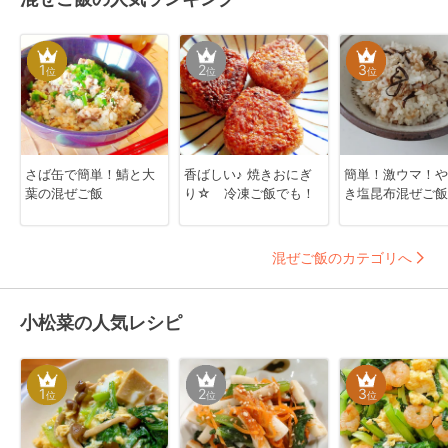
1
2
3
位
位
位
さば缶で簡単！鯖と大
香ばしい♪ 焼きおにぎ
簡単！激ウマ！や
葉の混ぜご飯
り☆ 冷凍ご飯でも！
き塩昆布混ぜご飯
混ぜご飯のカテゴリへ
小松菜の人気レシピ
1
2
3
位
位
位