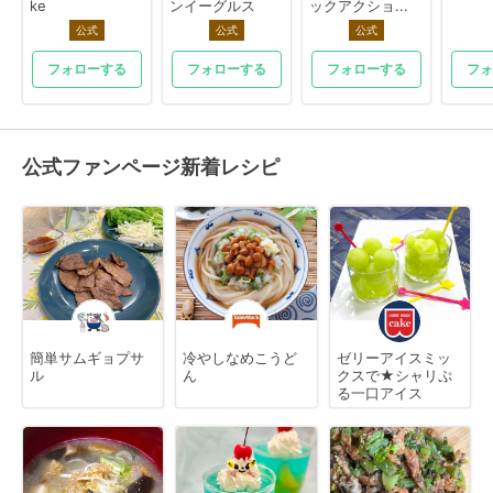
ke
ンイーグルス
ックアクショ...
公式
公式
公式
フォローする
フォローする
フォローする
フォ
公式ファンページ新着レシピ
簡単サムギョプサ
冷やしなめこうど
ゼリーアイスミッ
ル
ん
クスで★シャリぷ
る一口アイス