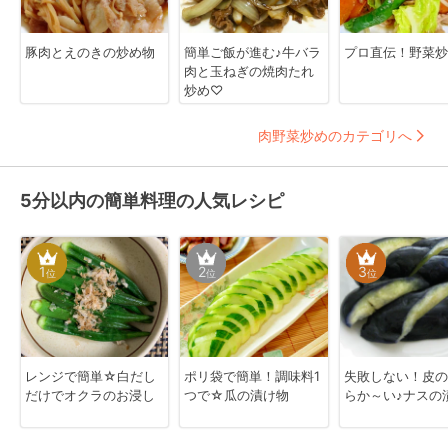
豚肉とえのきの炒め物
簡単ご飯が進む♪牛バラ
プロ直伝！野菜炒
肉と玉ねぎの焼肉たれ
炒め♡
肉野菜炒めのカテゴリへ
5分以内の簡単料理の人気レシピ
1
2
3
位
位
位
レンジで簡単☆白だし
ポリ袋で簡単！調味料1
失敗しない！皮の
だけでオクラのお浸し
つで☆瓜の漬け物
らか～い♪ナスの