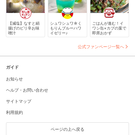
【減塩】なすと絹
シュワシュワ☆く
ごはんが進む！イ
揚げのピリ辛お味
もりんブルーハワ
ワシ缶×カブの葉で
噌汁
イゼリー♪
即席おかず
公式ファンページ一覧へ
ガイド
お知らせ
ヘルプ・お問い合わせ
サイトマップ
利用規約
ページの上へ戻る