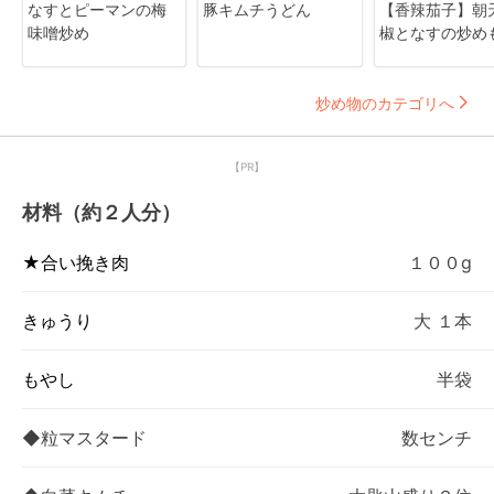
なすとピーマンの梅
豚キムチうどん
【香辣茄子】朝
味噌炒め
椒となすの炒め
炒め物のカテゴリへ
【PR】
材料（約２人分）
★合い挽き肉
１００g
きゅうり
大 １本
もやし
半袋
◆粒マスタード
数センチ