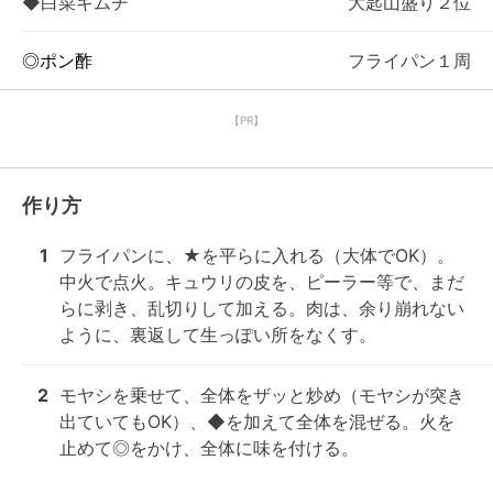
◆白菜キムチ
大匙山盛り２位
◎ポン酢
フライパン１周
【PR】
作り方
1
フライパンに、★を平らに入れる（大体でOK）。
中火で点火。キュウリの皮を、ピーラー等で、まだ
らに剥き、乱切りして加える。肉は、余り崩れない
ように、裏返して生っぽい所をなくす。
2
モヤシを乗せて、全体をザッと炒め（モヤシが突き
出ていてもOK）、◆を加えて全体を混ぜる。火を
止めて◎をかけ、全体に味を付ける。