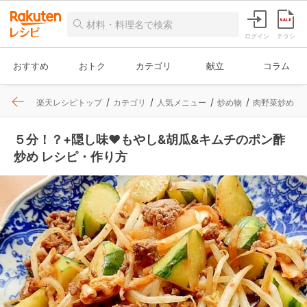
ログイン
チラシ
おすすめ
おトク
カテゴリ
献立
コラム
楽天レシピトップ
カテゴリ
人気メニュー
炒め物
肉野菜炒め
５分！？+隠し味❤もやし&胡瓜&キムチのポン酢
炒め レシピ・作り方