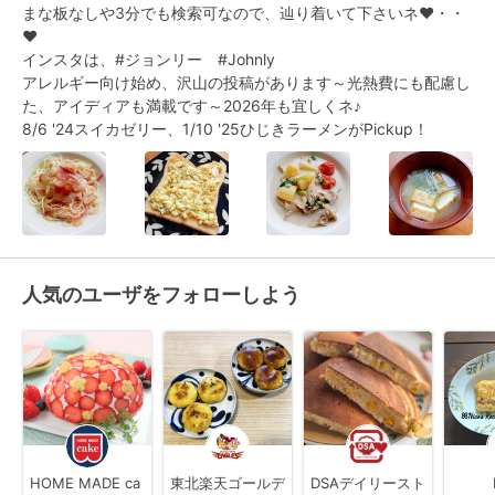
まな板なしや3分でも検索可なので、辿り着いて下さいネ❤・・
❤

インスタは、#ジョンリー　#Johnly

アレルギー向け始め、沢山の投稿があります～光熱費にも配慮し
た、アイディアも満載です～2026年も宜しくネ♪

8/6 '24スイカゼリー、1/10 '25ひじきラーメンがPickup！
人気のユーザをフォローしよう
HOME MADE ca
東北楽天ゴールデ
DSAデイリースト