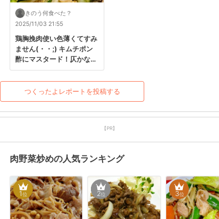
きのう何食べた？
2025/11/03 21:55
鶏胸挽肉使い色薄くてすみ
ません(・・;) キムチポン
酢にマスタード！仄かな香
りとピリリ引き締め美味〜
☆1袋だけどもやし好き父
ほぼたいらげました∑(ﾟ
つくったよレポートを投稿する
Дﾟ)
【PR】
肉野菜炒めの人気ランキング
1
2
3
位
位
位