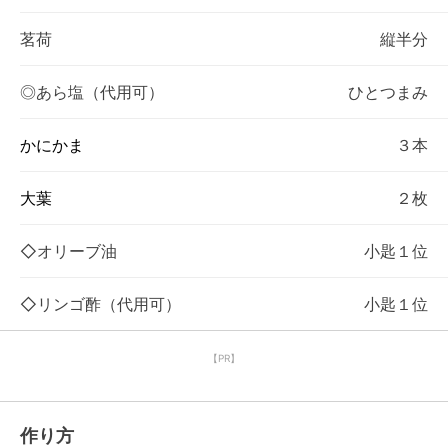
茗荷
縦半分
◎あら塩（代用可）
ひとつまみ
かにかま
３本
大葉
２枚
◇オリーブ油
小匙１位
◇リンゴ酢（代用可）
小匙１位
【PR】
作り方