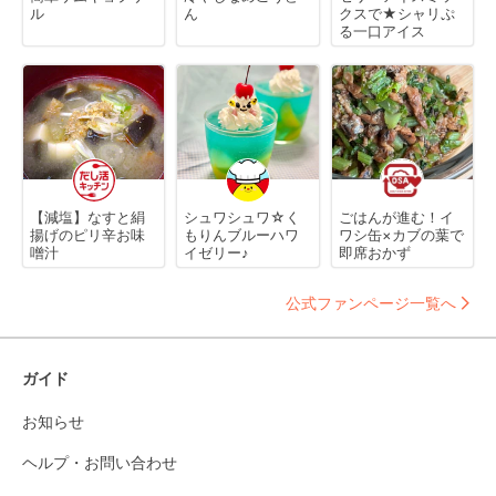
ル
ん
クスで★シャリぷ
る一口アイス
【減塩】なすと絹
シュワシュワ☆く
ごはんが進む！イ
揚げのピリ辛お味
もりんブルーハワ
ワシ缶×カブの葉で
噌汁
イゼリー♪
即席おかず
公式ファンページ一覧へ
ガイド
お知らせ
ヘルプ・お問い合わせ