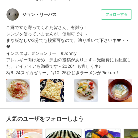
ジョン・リーバス
フォローする
ご縁で立ち寄ってくれた皆さん、有難う！

レンジを使っていませんが、使用可です～

まな板なしや3分でも検索可なので、辿り着いて下さいネ❤・・
❤

インスタは、#ジョンリー　#Johnly

アレルギー向け始め、沢山の投稿があります～光熱費にも配慮し
た、アイディアも満載です～2026年も宜しくネ♪

8/6 '24スイカゼリー、1/10 '25ひじきラーメンがPickup！
人気のユーザをフォローしよう