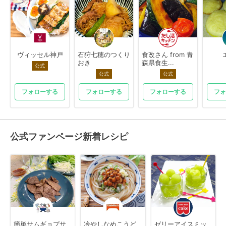
ヴィッセル神戸
石狩七穂のつくり
食改さん from 青
おき
森県食生...
公式
公式
公式
フォローする
フォローする
フォローする
フォ
公式ファンページ新着レシピ
簡単サムギョプサ
冷やしなめこうど
ゼリーアイスミッ