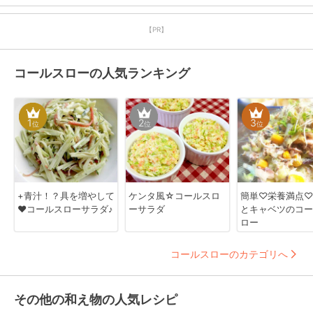
【PR】
コールスローの人気ランキング
1
2
3
位
位
位
+青汁！？具を増やして
ケンタ風☆コールスロ
簡単♡栄養満点♡
❤コールスローサラダ♪
ーサラダ
とキャベツのコー
ロー
コールスローのカテゴリへ
その他の和え物の人気レシピ