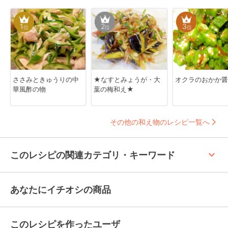
1
2
3
位
位
位
ささみときゅうりの中
★なすとみょうが・大
オクラのおかか醤
華風酢の物
葉の梅和え★
その他の和え物のレシピ一覧へ
keyboard_arrow_up
このレシピの関連カテゴリ・キーワード
あなたにイチオシの商品
このレシピを作ったユーザ