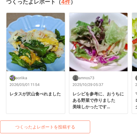
つくったよレポート（
4
件
）
aoriika
amnos73
2026/05/01 11:54
2025/10/29 05:37
レタスが沢山食べれました
レシピを参考に、おうちに
ある野菜で作りました

美味しかったです

ご馳走様でした
つくったよレポートを投稿する