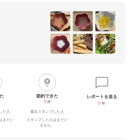
た
節約できた
レポートを送る
0
件
0
件
した人
最近スタンプした人
はまだい
スタンプした人はまだい
。
ません。