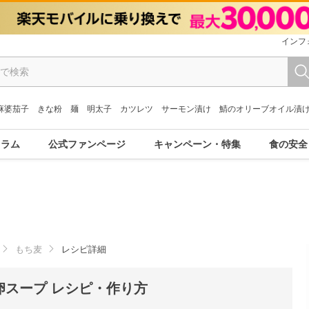
インフ
麻婆茄子
きな粉
麺
明太子
カツレツ
サーモン漬け
鯖のオリーブオイル漬
コラム
公式ファンページ
キャンペーン・特集
食の安全
もち麦
レシピ詳細
卵スープ レシピ・作り方