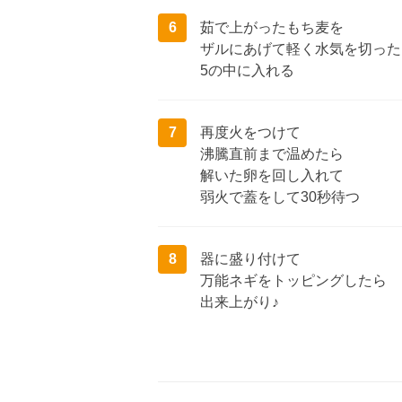
6
茹で上がったもち麦を
ザルにあげて軽く水気を切った
5の中に入れる
7
再度火をつけて
沸騰直前まで温めたら
解いた卵を回し入れて
弱火で蓋をして30秒待つ
8
器に盛り付けて
万能ネギをトッピングしたら
出来上がり♪