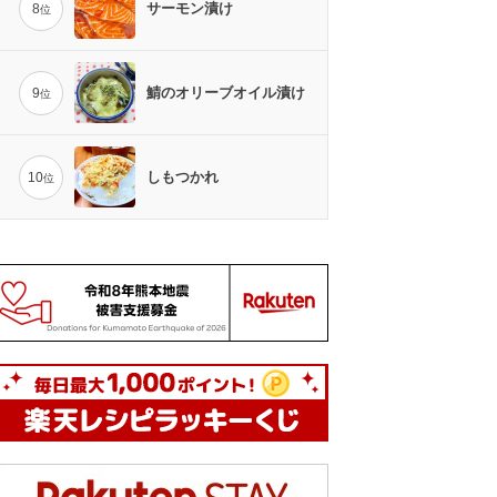
サーモン漬け
8
位
鯖のオリーブオイル漬け
9
位
しもつかれ
10
位