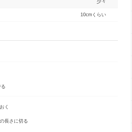
少々
10cmくらい
でる
おく
の長さに切る