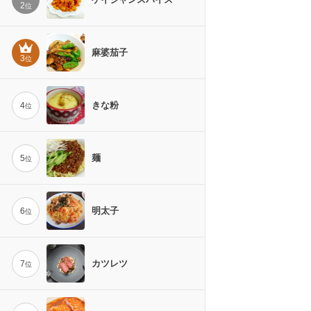
2
位
麻婆茄子
3
位
きな粉
4
位
麺
5
位
明太子
6
位
カツレツ
7
位