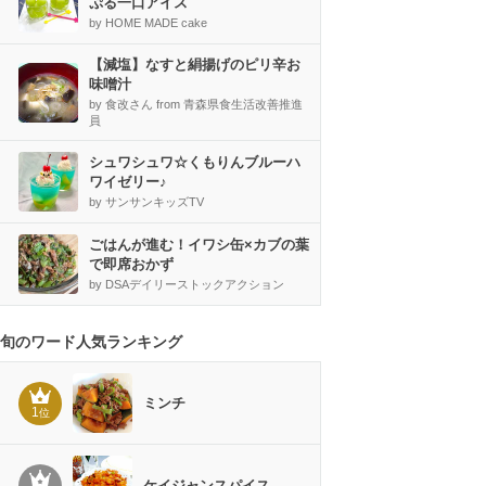
ぷる一口アイス
by HOME MADE cake
【減塩】なすと絹揚げのピリ辛お
味噌汁
by 食改さん from 青森県食生活改善推進
員
シュワシュワ☆くもりんブルーハ
ワイゼリー♪
by サンサンキッズTV
ごはんが進む！イワシ缶×カブの葉
で即席おかず
by DSAデイリーストックアクション
旬のワード人気ランキング
ミンチ
1
位
ケイジャンスパイス