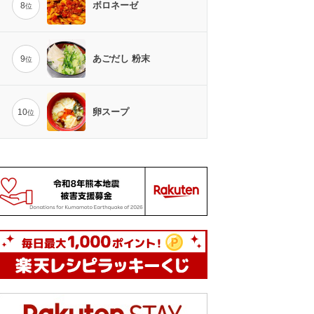
ボロネーゼ
8
位
あごだし 粉末
9
位
卵スープ
10
位