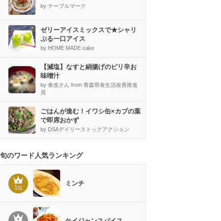
by テーブルマーク
ゼリーアイスミックスで★シャリ
ぷる一口アイス
by HOME MADE cake
【減塩】なすと絹揚げのピリ辛お
味噌汁
by 食改さん from 青森県食生活改善推進
員
ごはんが進む！イワシ缶×カブの葉
で即席おかず
by DSAデイリーストックアクション
旬のワード人気ランキング
ミンチ
1
位
ケイジャンスパイス