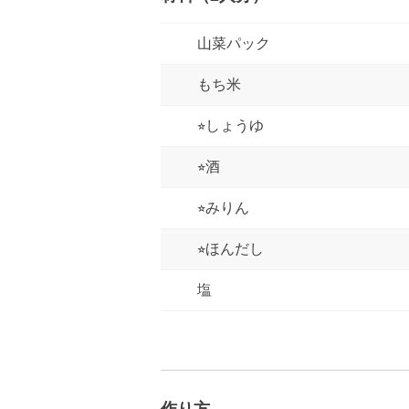
山菜パック
もち米
⭐︎しょうゆ
⭐︎酒
⭐︎みりん
⭐︎ほんだし
塩