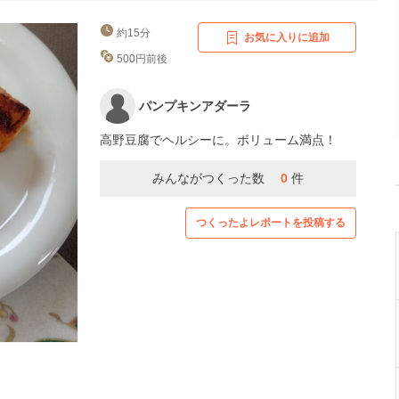
約15分
お気に入りに追加
500円前後
パンプキンアダーラ
高野豆腐でヘルシーに。ボリューム満点！
みんながつくった数
0
件
つくったよレポートを投稿する