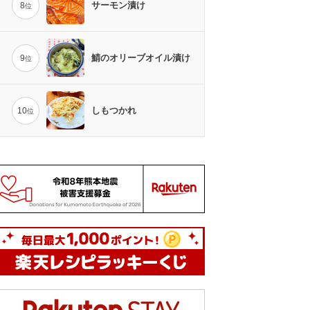
サーモン漬け
8
位
鯖のオリーブオイル漬け
9
位
しもつかれ
10
位