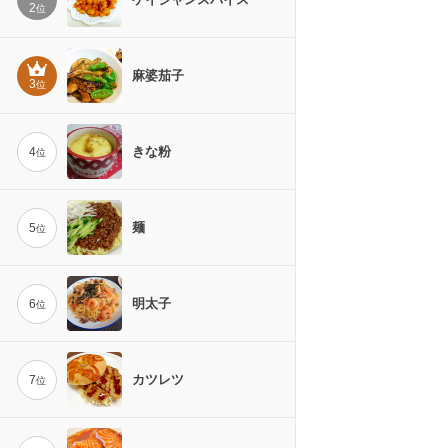
2
位
麻婆茄子
3
位
きな粉
4
位
麺
5
位
明太子
6
位
カツレツ
7
位