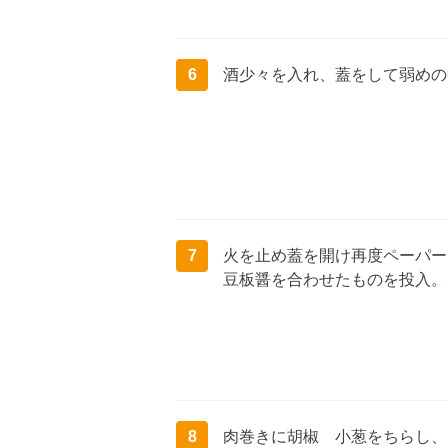
6
酒少々を入れ、蓋をして弱めの
7
火を止め蓋を開け再度ペーパー
豆板醤を合わせたものを投入。
8
肉巻きに胡椒 小葱をちらし、