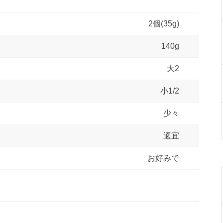
2個(35g)
140g
大2
小1/2
少々
）
適宜
お好みで