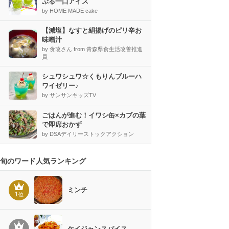
ぷる一口アイス
by HOME MADE cake
【減塩】なすと絹揚げのピリ辛お
味噌汁
by 食改さん from 青森県食生活改善推進
員
シュワシュワ☆くもりんブルーハ
ワイゼリー♪
by サンサンキッズTV
ごはんが進む！イワシ缶×カブの葉
で即席おかず
by DSAデイリーストックアクション
旬のワード人気ランキング
ミンチ
1
位
ケイジャンスパイス