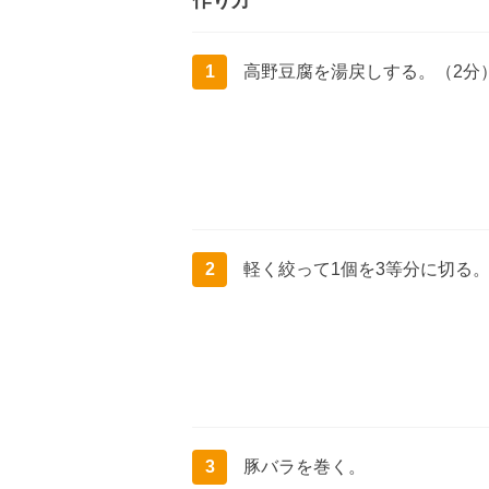
作り方
1
高野豆腐を湯戻しする。（2分
2
軽く絞って1個を3等分に切る
3
豚バラを巻く。