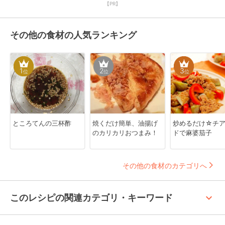
【PR】
その他の食材の人気ランキング
1
2
3
位
位
位
ところてんの三杯酢
焼くだけ簡単、油揚げ
炒めるだけ☆チ
のカリカリおつまみ！
ドで麻婆茄子
その他の食材のカテゴリへ
keyboard_arrow_up
このレシピの関連カテゴリ・キーワード