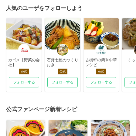
人気のユーザをフォローしよう
カゴメ【野菜の会
石狩七穂のつくり
古樹軒の簡単中華
くっ
社】
おき
レシピ
公式
公式
公式
フォローする
フォローする
フォローする
フォ
公式ファンページ新着レシピ