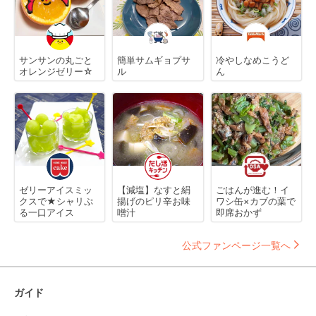
サンサンの丸ごと
簡単サムギョプサ
冷やしなめこうど
オレンジゼリー☆
ル
ん
ゼリーアイスミッ
【減塩】なすと絹
ごはんが進む！イ
クスで★シャリぷ
揚げのピリ辛お味
ワシ缶×カブの葉で
る一口アイス
噌汁
即席おかず
公式ファンページ一覧へ
ガイド