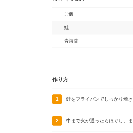
ご飯
鮭
青海苔
作り方
1
鮭をフライパンでしっかり焼き
2
中まで火が通ったらほぐし、ま