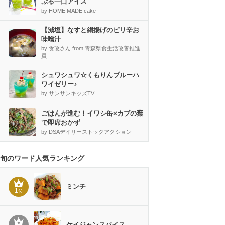
ぷる一口アイス
by HOME MADE cake
【減塩】なすと絹揚げのピリ辛お
味噌汁
by 食改さん from 青森県食生活改善推進
員
シュワシュワ☆くもりんブルーハ
ワイゼリー♪
by サンサンキッズTV
ごはんが進む！イワシ缶×カブの葉
で即席おかず
by DSAデイリーストックアクション
旬のワード人気ランキング
ミンチ
1
位
ケイジャンスパイス