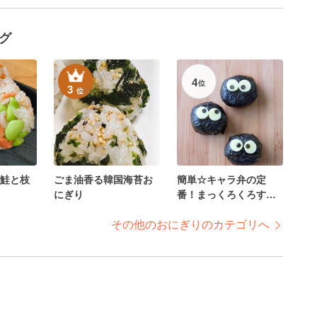
グ
4
位
3
位
鮭と枝
ごま油香る韓国海苔お
簡単☆キャラ弁の定
にぎり
番！まっくろくろすけ
のおにぎり♪
その他のおにぎりのカテゴリへ