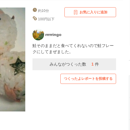
約10分
お気に入りに追加
100円以下
rrrrringo
鮭そのままだと食べてくれないので鮭フレー
クにしてまぜました。
みんながつくった数
1
件
つくったよレポートを投稿する