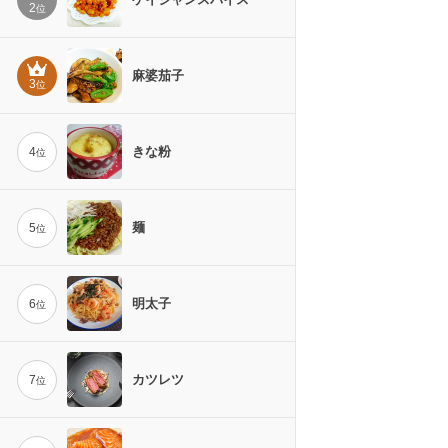
2
位
麻婆茄子
3
位
きな粉
4
位
麺
5
位
明太子
6
位
カツレツ
7
位