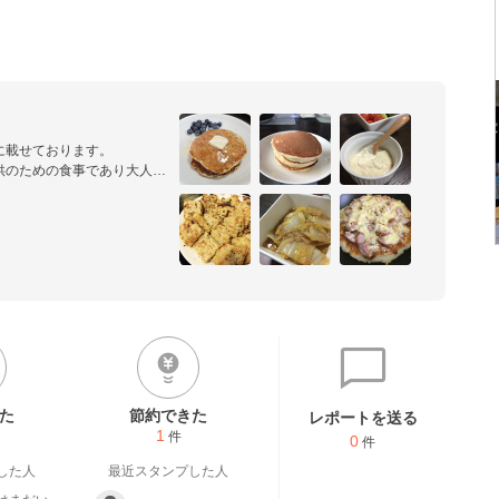
載せております。

供のための食事であり大人向
られないものを作っているつ
見をして少量で作って美味し
らしてあります。

と思います。

口に合わなかったのであれ
用のレシピを検索してくださ
た
節約できた
レポートを送る
1
件
0
件
した人
最近スタンプした人