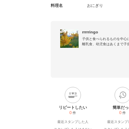
料理名
おにぎり
rrrrringo
子供と食べられるものを中心に
離乳食、幼児食はあくまで子
けではありません。ただ食べ
もりはありません。実際に味
い分量にしてあり油や塩分も減
大人の方のお口には合わないか
幼児食を大人の方が食べてお
ば、申し訳ありませんが大人
い
リピートしたい
簡単だっ
0
0
件
件
最近スタンプした人
最近スタンプ