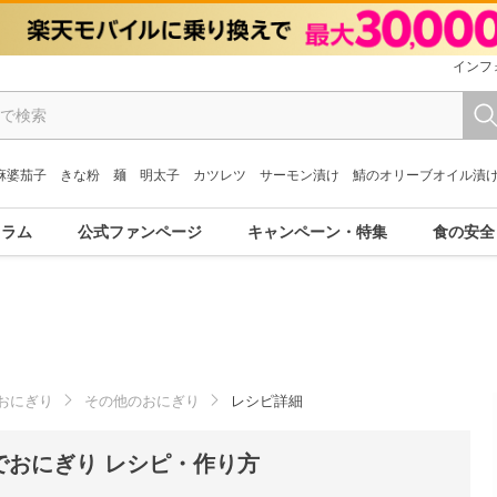
インフ
麻婆茄子
きな粉
麺
明太子
カツレツ
サーモン漬け
鯖のオリーブオイル漬
コラム
公式ファンページ
キャンペーン・特集
食の安全
おにぎり
その他のおにぎり
レシピ詳細
でおにぎり レシピ・作り方