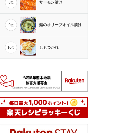
サーモン漬け
8
位
鯖のオリーブオイル漬け
9
位
しもつかれ
10
位