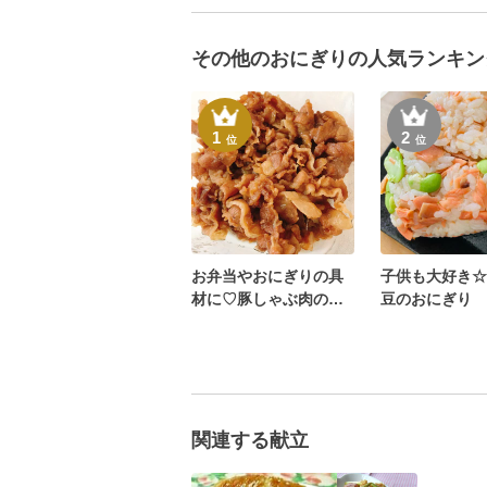
その他のおにぎりの人気ランキン
1
2
位
位
お弁当やおにぎりの具
子供も大好き☆
材に♡豚しゃぶ肉の甘
豆のおにぎり
辛煮♡
関連する献立