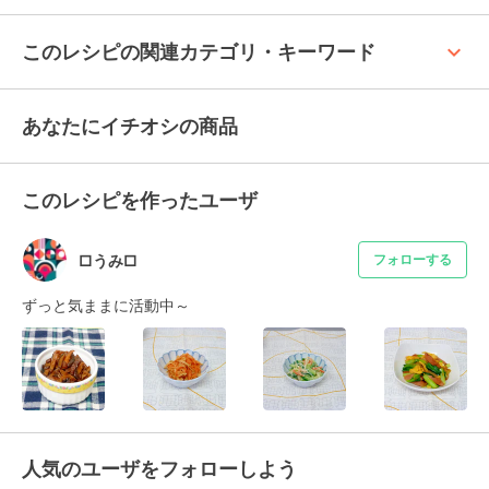
keyboard_arrow_up
このレシピの関連カテゴリ・キーワード
あなたにイチオシの商品
このレシピを作ったユーザ
□うみ□
フォローする
ずっと気ままに活動中～
人気のユーザをフォローしよう