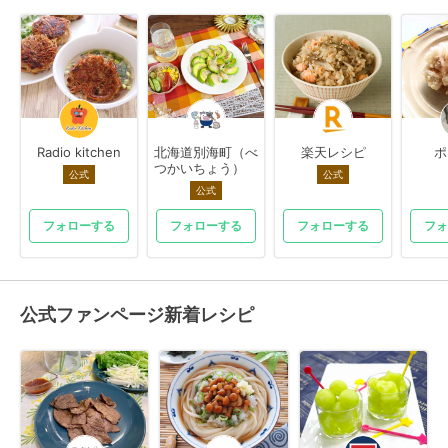
Radio kitchen
北海道別海町（べ
楽天レシピ
ポ
つかいちょう）
公式
公式
公式
フォローする
フォローする
フォローする
フォ
公式ファンページ新着レシピ