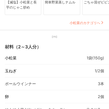
【減塩】小松菜と長
簡単野菜蒸しナムル
ごちゃ混ぜビビ
芋のじゃこ炒め
小松菜のカテゴリへ
【PR】
材料（2～3人分）
小松菜
1袋(150g)
玉ねぎ
1/2個
ポールウインナー
3本
卵
2個