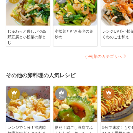
1
2
3
位
位
位
じゅわっと優しい♡高
小松菜とむき海老の卵
レンジUP彡小松
野豆腐と小松菜の卵と
炒め
くわのごま和え
じ
小松菜のカテゴリへ
その他の卵料理の人気レシピ
1
2
3
位
位
位
レンジで１分！節約時
夏だ！絹ごし豆腐でふ
5分で速攻！もや