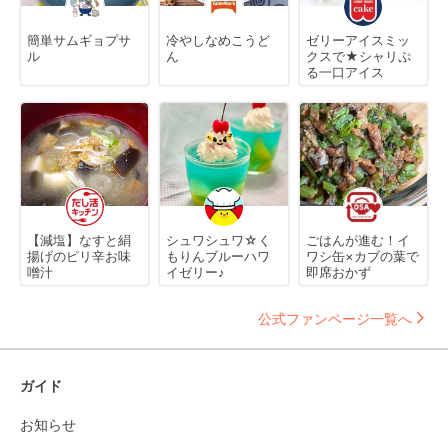
簡単サムギョプサ
冷やしなめこうど
ゼリーアイスミッ
ル
ん
クスで★シャリぷ
る一口アイス
【減塩】なすと絹
シュワシュワ☆く
ごはんが進む！イ
揚げのピリ辛お味
もりんブルーハワ
ワシ缶×カブの葉で
噌汁
イゼリー♪
即席おかず
公式ファンページ一覧へ
ガイド
お知らせ