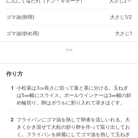
にんにく塩だれ（ドン・キホーテ）
大さじ2～
ゴマ油(卵用)
大さじ1/2
ゴマ油(炒め用)
大さじ1
【PR】
作り方
1
小松菜は3㎝長さに切って葉と茎に分ける。玉ねぎ
は5㎜幅にスライス。ポールウインナーは3㎜幅の斜
め輪切り。卵はボウルに割り入れて溶きほぐす。
2
フライパンにゴマ油を熱して卵液を流しいれる。大
きくかき混ぜて大粒の炒り卵を作って取り出してお
く。フライパンを綺麗にしてゴマ油を熱して玉ねぎ