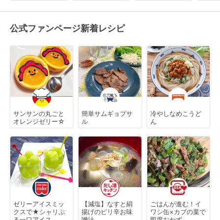
公式ファンページ新着レシピ
サンサンの丸ごと
簡単サムギョプサ
冷やしなめこうど
オレンジゼリー☆
ル
ん
ゼリーアイスミッ
【減塩】なすと絹
ごはんが進む！イ
クスで★シャリぷ
揚げのピリ辛お味
ワシ缶×カブの葉で
る一口アイス
噌汁
即席おかず