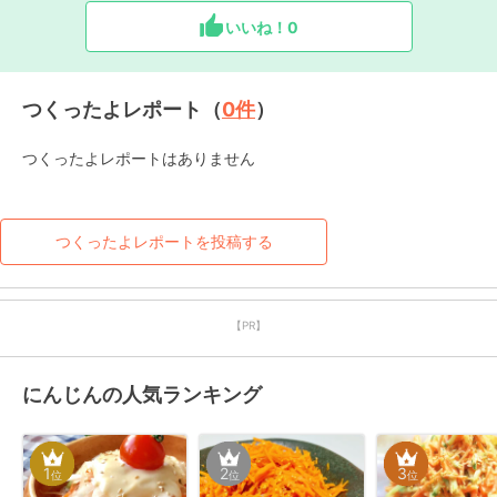
いいね！
0
つくったよレポート（
0
件
）
つくったよレポートはありません
つくったよレポートを投稿する
【PR】
にんじんの人気ランキング
1
2
3
位
位
位