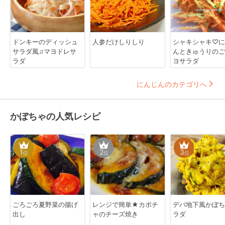
ドンキーのディッシュ
人参だけしりしり
シャキシャキ♡に
サラダ風♫マヨドレサ
んときゅうりのご
ラダ
ヨサラダ
にんじんのカテゴリへ
かぼちゃの人気レシピ
1
2
3
位
位
位
ごろごろ夏野菜の揚げ
レンジで簡単★カボチ
デパ地下風かぼち
出し
ャのチーズ焼き
ラダ