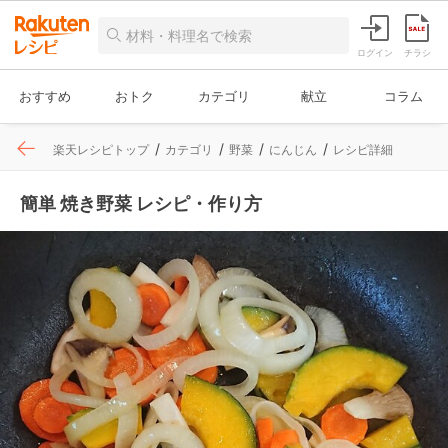
ログイン
チラシ
おすすめ
おトク
カテゴリ
献立
コラム
楽天レシピトップ
カテゴリ
野菜
にんじん
レシピ詳細
簡単 焼き野菜 レシピ・作り方