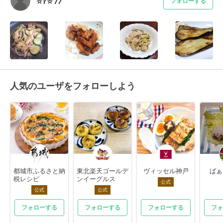
☆r☆77
フォローする
人気のユーザをフォローしよう
都城市ふるさと納
東北楽天ゴールデ
ヴィッセル神戸
ばぁ
税レシピ
ンイーグルス
公式
公式
公式
フォローする
フォローする
フォローする
フォ