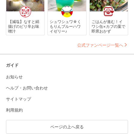
【減塩】なすと絹
シュワシュワ☆く
ごはんが進む！イ
揚げのピリ辛お味
もりんブルーハワ
ワシ缶×カブの葉で
噌汁
イゼリー♪
即席おかず
公式ファンページ一覧へ
ガイド
お知らせ
ヘルプ・お問い合わせ
サイトマップ
利用規約
ページの上へ戻る