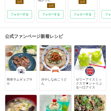
税レシピ
公式
公式
公式
フォローする
フォローする
フォローする
フォ
公式ファンページ新着レシピ
簡単サムギョプサ
冷やしなめこうど
ゼリーアイスミッ
ル
ん
クスで★シャリぷ
る一口アイス