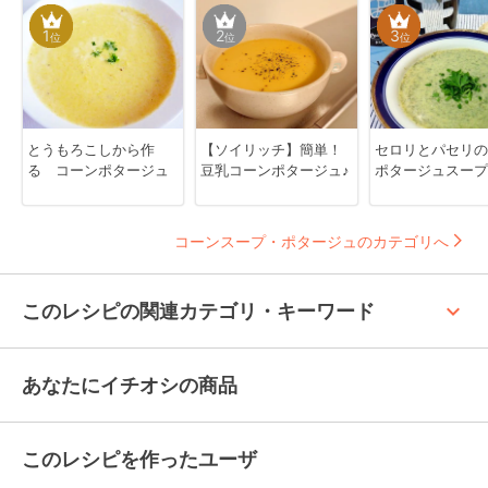
1
2
3
位
位
位
とうもろこしから作
【ソイリッチ】簡単！
セロリとパセリの
る コーンポタージュ
豆乳コーンポタージュ♪
ポタージュスープ
コーンスープ・ポタージュのカテゴリへ
keyboard_arrow_up
このレシピの関連カテゴリ・キーワード
あなたにイチオシの商品
このレシピを作ったユーザ