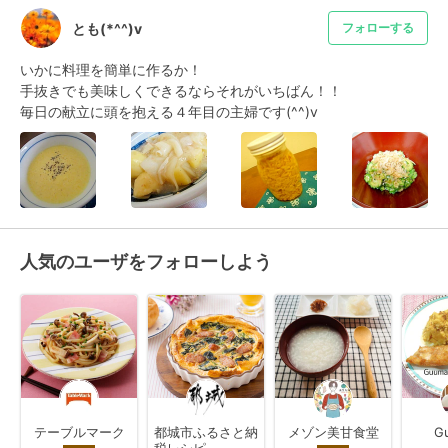
とも(*^^)v
フォローする
いかに料理を簡単に作るか！

手抜きでも美味しくできるならそれがいちばん！！

毎日の献立に頭を抱える４年目の主婦です(^^)v
人気のユーザをフォローしよう
テーブルマーク
都城市ふるさと納
メゾン美甘食堂
G