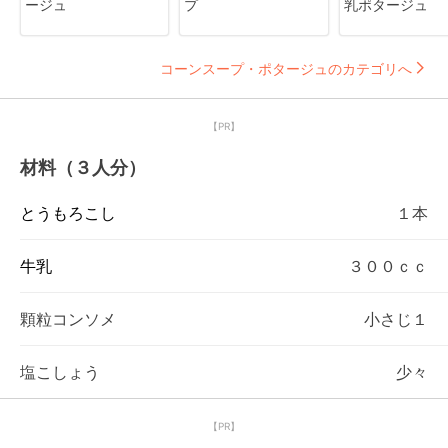
ージュ
プ
乳ポタージュ
コーンスープ・ポタージュのカテゴリへ
【PR】
材料（３人分）
とうもろこし
１本
牛乳
３００ｃｃ
顆粒コンソメ
小さじ１
塩こしょう
少々
【PR】