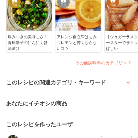
1
2
3
位
位
位
病みつきの美味しさ！
アレンジ自在♡はちみ
【シュガーラスク
青唐辛子のにんにく醤
つレモンと苦くならな
ースターでサクッ
油漬け
いコツ
ばしい
その他調味料のカテゴリへ
keyboard_arrow_up
このレシピの関連カテゴリ・キーワード
あなたにイチオシの商品
このレシピを作ったユーザ