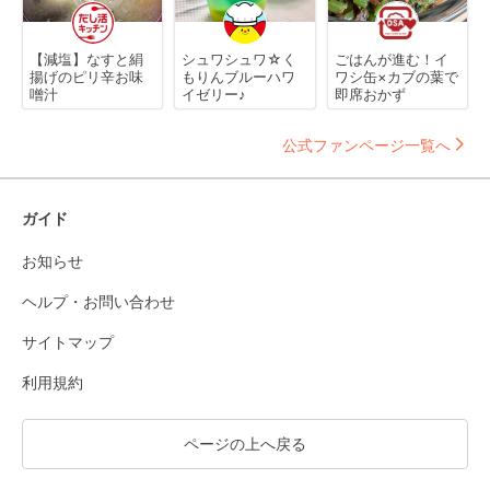
【減塩】なすと絹
シュワシュワ☆く
ごはんが進む！イ
揚げのピリ辛お味
もりんブルーハワ
ワシ缶×カブの葉で
噌汁
イゼリー♪
即席おかず
公式ファンページ一覧へ
ガイド
お知らせ
ヘルプ・お問い合わせ
サイトマップ
利用規約
ページの上へ戻る