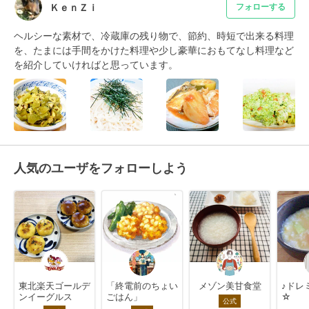
ＫｅｎＺｉ
フォローする
ヘルシーな素材で、冷蔵庫の残り物で、節約、時短で出来る料理
を、たまには手間をかけた料理や少し豪華におもてなし料理など
を紹介していければと思っています。
人気のユーザをフォローしよう
東北楽天ゴールデ
「終電前のちょい
メゾン美甘食堂
♪ドレミ
ンイーグルス
ごはん」
☆
公式