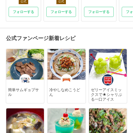
公式
公式
フォローする
フォローする
フォローする
フォ
公式ファンページ新着レシピ
簡単サムギョプサ
冷やしなめこうど
ゼリーアイスミッ
ル
ん
クスで★シャリぷ
る一口アイス