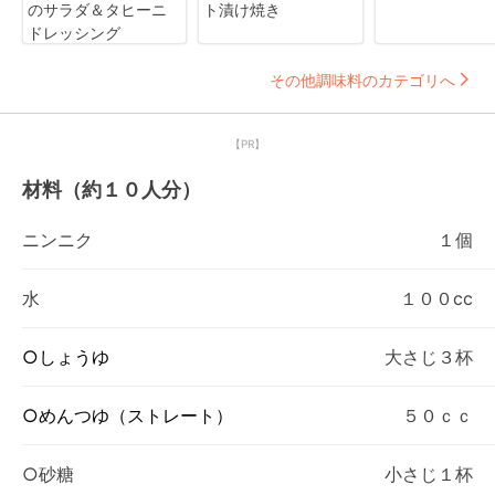
のサラダ＆タヒーニ
ト漬け焼き
ドレッシング
その他調味料のカテゴリへ
【PR】
材料（約１０人分）
ニンニク
１個
水
１００cc
○しょうゆ
大さじ３杯
○めんつゆ（ストレート）
５０ｃｃ
○砂糖
小さじ１杯