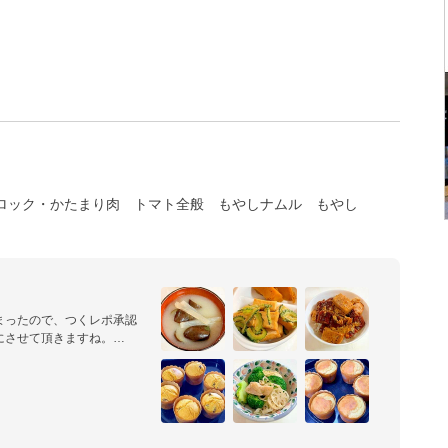
ロック・かたまり肉
トマト全般
もやしナムル
もやし
まったので、つくレポ承認
させて頂きますね。

思いますが、出来なかったら
1万人を超えました～。　

感じなのに、何で？？」と、
!
