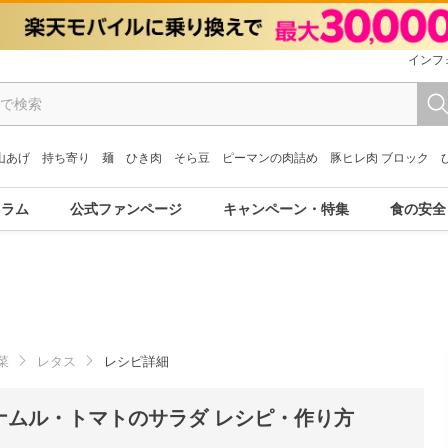
インフ
山あげ
持ち寄り
麺
ひき肉
そら豆
ピーマンの肉詰め
豚ヒレ肉 ブロック
コラム
公式ファンページ
キャンペーン・特集
食の安全
菜
レタス
レシピ詳細
ナムル・トマトのサラダ レシピ・作り方