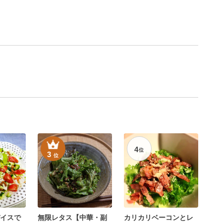
4
位
3
位
イスで
無限レタス【中華・副
カリカリベーコンとレ