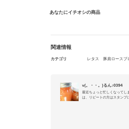
あなたにイチオシの商品
関連情報
カテゴリ
レタス
豚肩ロースブ
v(。・・。)るん♪0394
最近ちょっと忙しくなってし
は、リピートの方はスタンプに
返レポも出来るだけしたいと
(｡･人･`｡))ｺﾞﾒﾝﾈ

フォロワーさんがいつの間にか
「自分用覚書レシピみたいな
ビックリしています　∑(๑º口º๑)!