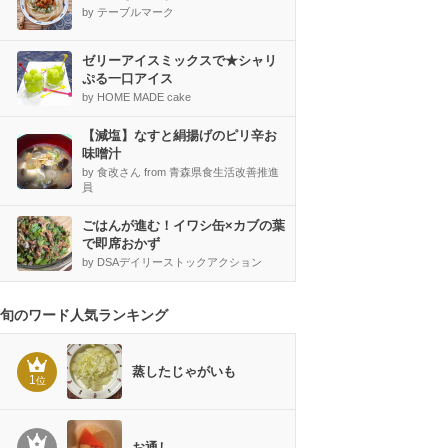
by テーブルマーク
ゼリーアイスミックスで★シャリ
ぷる一口アイス
by HOME MADE cake
【減塩】なすと絹揚げのピリ辛お
味噌汁
by 食改さん from 青森県食生活改善推進
員
ごはんが進む！イワシ缶×カブの葉
で即席おかず
by DSAデイリーストックアクション
旬のワード人気ランキング
蒸したじゃがいも
1
位
お通し