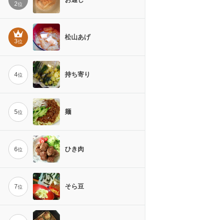
2
位
松山あげ
3
位
持ち寄り
4
位
麺
5
位
ひき肉
6
位
そら豆
7
位