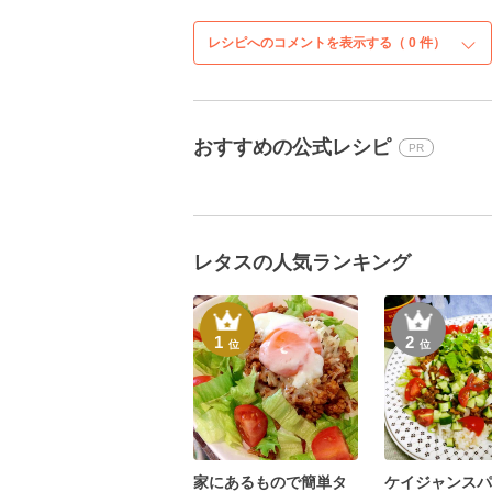
レシピへのコメントを表示する（
0
件）
おすすめの公式レシピ
PR
レタスの人気ランキング
1
2
位
位
家にあるもので簡単タ
ケイジャンスパ