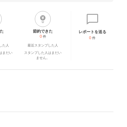
)⁾⁾ᵖᵉᵏᵒ
た
節約できた
レポートを送る
0
件
0
件
した人
最近スタンプした人
はまだい
スタンプした人はまだい
。
ません。