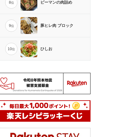
ピーマンの肉詰め
8
位
豚ヒレ肉 ブロック
9
位
ひしお
10
位