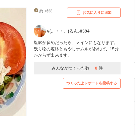
約1時間
お気に入りに追加
v(。・・。)るん♪0394
塩豚が多めだったら、メインにもなります。
残り物の塩豚ともやしナムルがあれば、15分
かからず出来ます。
みんながつくった数
0
件
つくったよレポートを投稿する