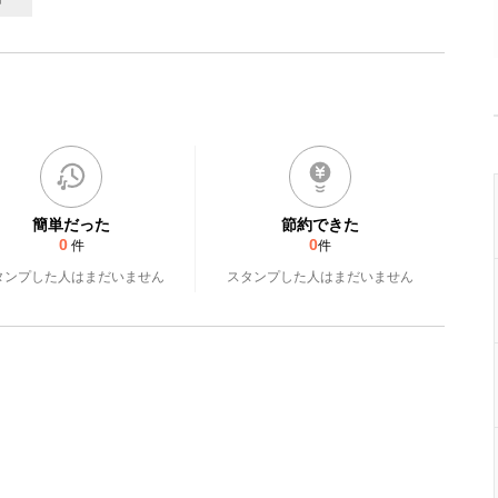
簡単だった
節約できた
0
0
件
件
タンプした人はまだいません
スタンプした人はまだいません