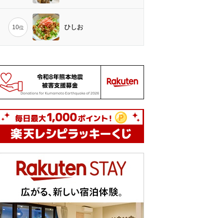
ひしお
10
位