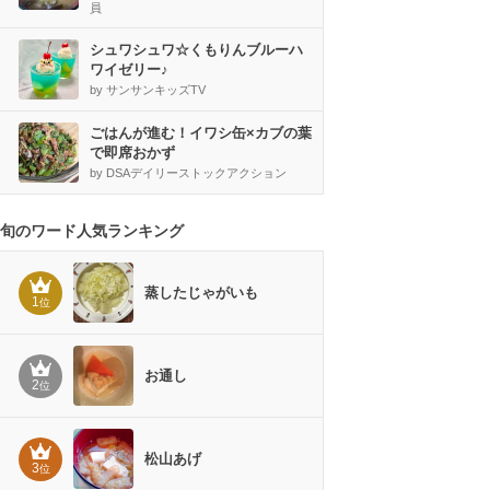
員
シュワシュワ☆くもりんブルーハ
ワイゼリー♪
by サンサンキッズTV
ごはんが進む！イワシ缶×カブの葉
で即席おかず
by DSAデイリーストックアクション
旬のワード人気ランキング
蒸したじゃがいも
1
位
お通し
2
位
松山あげ
3
位