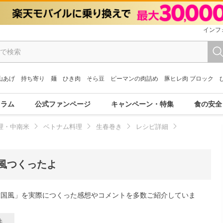
インフ
山あげ
持ち寄り
麺
ひき肉
そら豆
ピーマンの肉詰め
豚ヒレ肉 ブロック
コラム
公式ファンページ
キャンペーン・特集
食の安全
理・中南米
ベトナム料理
生春巻き
レシピ詳細
風つくったよ
韓国風」を実際につくった感想やコメントを多数ご紹介していま
件