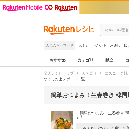
人気のキーワード
蒸したじゃがいも
お通し
松
おすすめ
カテゴリ
献立
楽天レシピトップ
カテゴリ
エスニック料
つくったよレポート一覧
簡単おつまみ！生春巻き 韓国
「簡単おつまみ！生春巻き 
す！
みんながつくった数
1