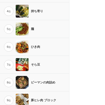
持ち寄り
4
位
麺
5
位
ひき肉
6
位
そら豆
7
位
ピーマンの肉詰め
8
位
豚ヒレ肉 ブロック
9
位