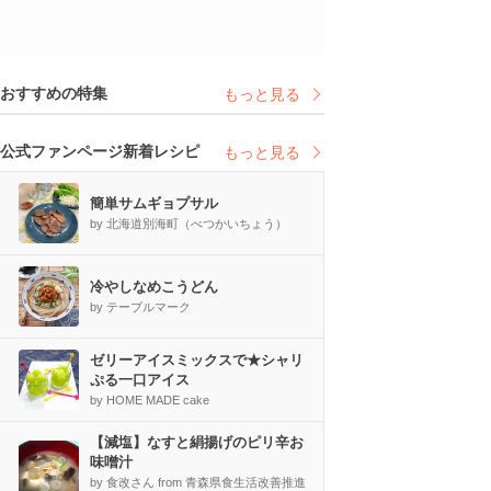
おすすめの特集
もっと見る
公式ファンページ新着レシピ
もっと見る
簡単サムギョプサル
by 北海道別海町（べつかいちょう）
冷やしなめこうどん
by テーブルマーク
ゼリーアイスミックスで★シャリ
ぷる一口アイス
by HOME MADE cake
【減塩】なすと絹揚げのピリ辛お
味噌汁
by 食改さん from 青森県食生活改善推進