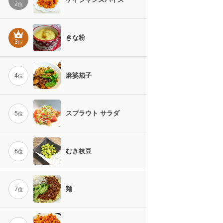
2
位
きな粉
3
位
麻婆茄子
4
位
スプラウト サラダ
5
位
むき枝豆
6
位
麺
7
位