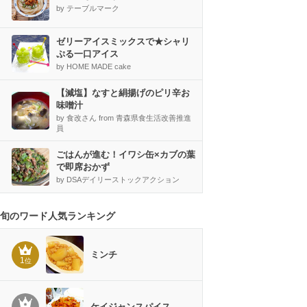
by テーブルマーク
ゼリーアイスミックスで★シャリ
ぷる一口アイス
by HOME MADE cake
【減塩】なすと絹揚げのピリ辛お
味噌汁
by 食改さん from 青森県食生活改善推進
員
ごはんが進む！イワシ缶×カブの葉
で即席おかず
by DSAデイリーストックアクション
旬のワード人気ランキング
ミンチ
1
位
ケイジャンスパイス