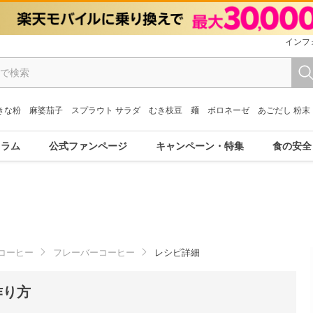
インフ
きな粉
麻婆茄子
スプラウト サラダ
むき枝豆
麺
ボロネーゼ
あごだし 粉末
コラム
公式ファンページ
キャンペーン・特集
食の安全
コーヒー
フレーバーコーヒー
レシピ詳細
作り方