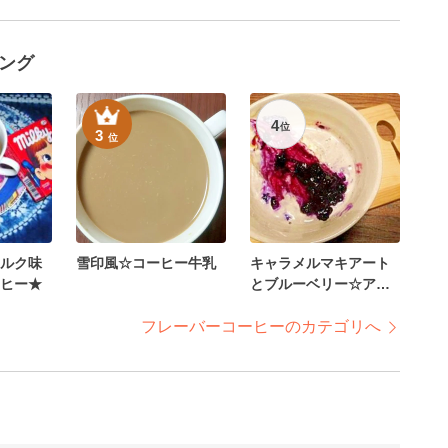
ング
4
位
3
位
ルク味
雪印風☆コーヒー牛乳
キャラメルマキアート
ヒー★
とブルーベリー☆アフ
ォガード
フレーバーコーヒーのカテゴリへ