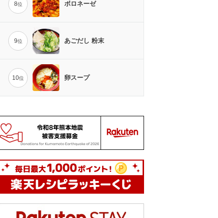
ボロネーゼ
8
位
あごだし 粉末
9
位
卵スープ
10
位