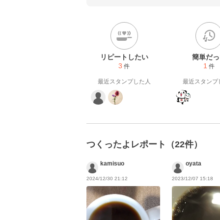
リピートしたい
簡単だっ
3
1
件
件
最近スタンプした人
最近スタンプ
つくったよレポート（22件）
kamisuo
oyata
2024/12/30 21:12
2023/12/07 15:18