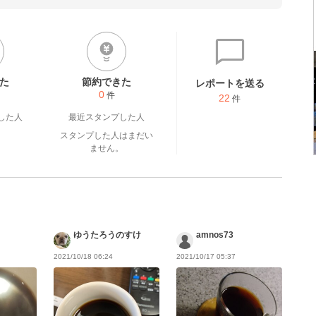
た
節約できた
レポートを送る
0
件
22
件
した人
最近スタンプした人
スタンプした人はまだい
ません。
ゆうたろうのすけ
amnos73
2021/10/18 06:24
2021/10/17 05:37