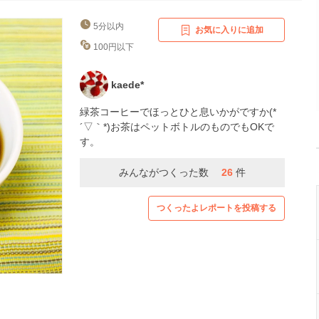
5分以内
お気に入りに追加
100円以下
kaede*
緑茶コーヒーでほっとひと息いかがですか(*
´▽｀*)お茶はペットボトルのものでもOKで
す。
みんながつくった数
26
件
つくったよレポートを投稿する