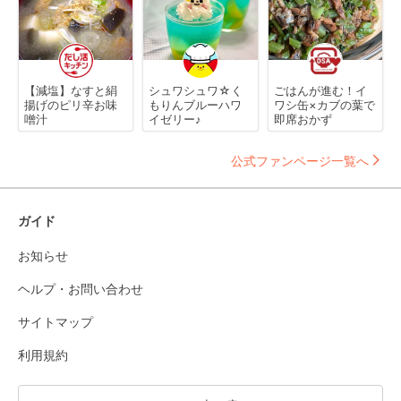
【減塩】なすと絹
シュワシュワ☆く
ごはんが進む！イ
揚げのピリ辛お味
もりんブルーハワ
ワシ缶×カブの葉で
噌汁
イゼリー♪
即席おかず
公式ファンページ一覧へ
ガイド
お知らせ
ヘルプ・お問い合わせ
サイトマップ
利用規約