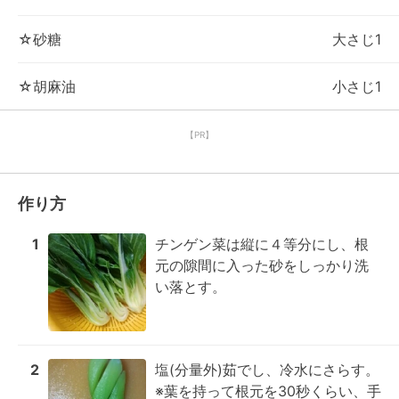
☆砂糖
大さじ1
☆胡麻油
小さじ1
【PR】
作り方
1
チンゲン菜は縦に４等分にし、根
元の隙間に入った砂をしっかり洗
い落とす。
2
塩(分量外)茹でし、冷水にさらす。

※葉を持って根元を30秒くらい、手