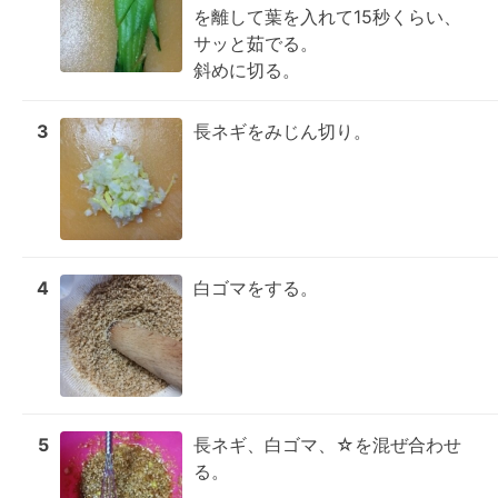
を離して葉を入れて15秒くらい、
サッと茹でる。

斜めに切る。
3
長ネギをみじん切り。
4
白ゴマをする。
5
長ネギ、白ゴマ、☆を混ぜ合わせ
る。