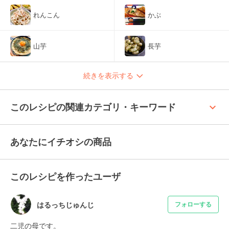
れんこん
かぶ
山芋
長芋
続きを表示する
keyboard_arrow_up
このレシピの関連カテゴリ・キーワード
あなたにイチオシの商品
このレシピを作ったユーザ
はるっちじゅんじ
フォローする
二児の母です。
