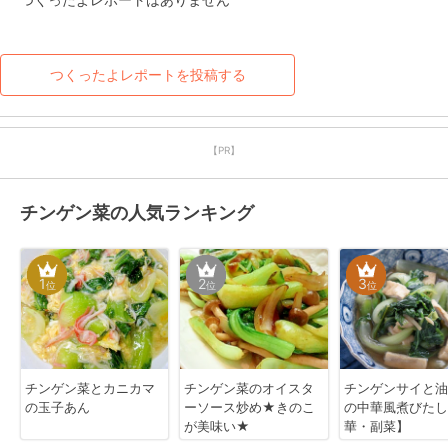
つくったよレポートを投稿する
【PR】
チンゲン菜の人気ランキング
1
2
3
位
位
位
チンゲン菜とカニカマ
チンゲン菜のオイスタ
チンゲンサイと油
の玉子あん
ーソース炒め★きのこ
の中華風煮びたし
が美味い★
華・副菜】