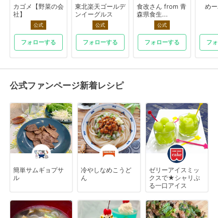
カゴメ【野菜の会
東北楽天ゴールデ
食改さん from 青
めー
社】
ンイーグルス
森県食生...
公式
公式
公式
フォローする
フォローする
フォローする
フォ
公式ファンページ新着レシピ
簡単サムギョプサ
冷やしなめこうど
ゼリーアイスミッ
ル
ん
クスで★シャリぷ
る一口アイス