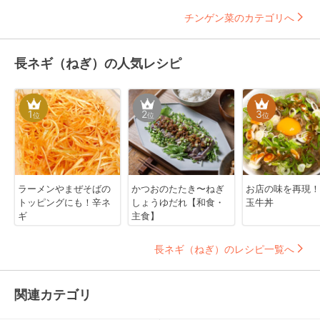
チンゲン菜のカテゴリへ
長ネギ（ねぎ）の人気レシピ
1
2
3
位
位
位
ラーメンやまぜそばの
かつおのたたき〜ねぎ
お店の味を再現！
トッピングにも！辛ネ
しょうゆだれ【和食・
玉牛丼
ギ
主食】
長ネギ（ねぎ）のレシピ一覧へ
関連カテゴリ