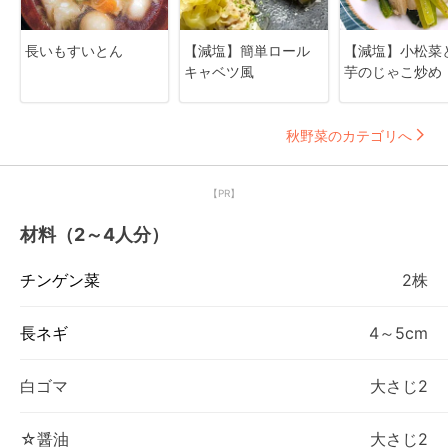
長いもすいとん
【減塩】簡単ロール
【減塩】小松菜
キャベツ風
芋のじゃこ炒め
秋野菜のカテゴリへ
【PR】
材料（2～4人分）
チンゲン菜
2株
長ネギ
4～5cm
白ゴマ
大さじ2
☆醤油
大さじ2