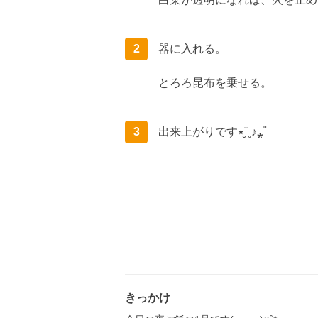
2
器に入れる。
とろろ昆布を乗せる。
3
出来上がり‎です٭¨̮˳♪⁎˚
きっかけ