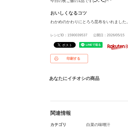
今日の夜ご飯の1品です‎‎(⑉︎•᎑ •⑉︎)ෆ˚*
おいしくなるコツ
わかめのかわりにとろろ昆布をいれました
レシピID：1590039537
公開日：2026/05/15
印刷する
あなたにイチオシの商品
関連情報
カテゴリ
白菜の味噌汁