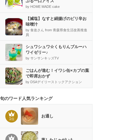
ぷる一口アイス
by HOME MADE cake
【減塩】なすと絹揚げのピリ辛お
味噌汁
by 食改さん from 青森県食生活改善推進
員
シュワシュワ☆くもりんブルーハ
ワイゼリー♪
by サンサンキッズTV
ごはんが進む！イワシ缶×カブの葉
で即席おかず
by DSAデイリーストックアクション
旬のワード人気ランキング
お通し
1
位
蒸したじゃがいも