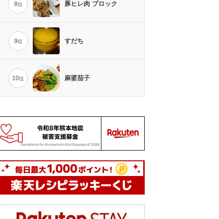
豚ヒレ肉 ブロック
8
位
すだち
9
位
麻婆茄子
10
位