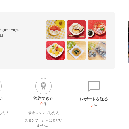
^・^=)✨

は

さい(  _ _)ෆ˚*

⋆♡

た
節約できた
レポートを送る
0
件
5
件
した人
最近スタンプした人
スタンプした人はまだい
ません。