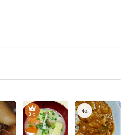
4
位
3
位