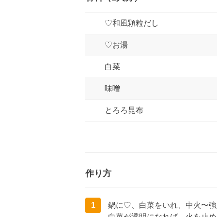
♡和風顆粒だし
♡お湯
白菜
味噌
とろろ昆布
作り方
1
鍋に♡、白菜をいれ、中火〜強
白菜が透明になれば、火を止め