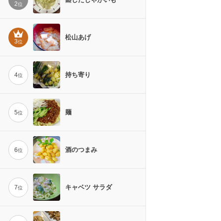
2
位
松山あげ
3
位
持ち寄り
4
位
麺
5
位
酒のつまみ
6
位
キャベツ サラダ
7
位