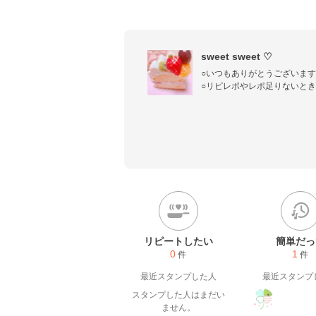
sweet sweet ♡
○いつもありがとうございます✨(=
○リピレポやレポ足りないとき
申し訳ないですが、お気軽に教えて下
宜しくお願いしますෆৎ•ु·̫•ूॽ.
ꕂꕂꕂꕂꕂꕂꕂꕂꕂ

ꕤおうちごはん‎♪

ꕤ簡単おつまみ♪

ꕤ幸せおやつ♪

ꕂꕂꕂꕂꕂꕂꕂꕂ
リピートしたい
簡単だっ
0
1
件
件
最近スタンプした人
最近スタンプ
スタンプした人はまだい
ません。