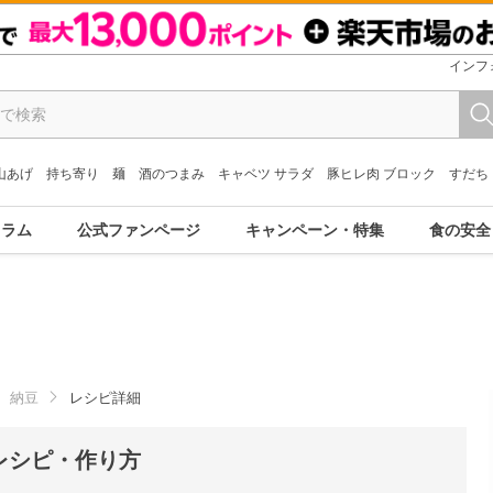
インフ
山あげ
持ち寄り
麺
酒のつまみ
キャベツ サラダ
豚ヒレ肉 ブロック
すだち
コラム
公式ファンページ
キャンペーン・特集
食の安全
納豆
レシピ詳細
レシピ・作り方