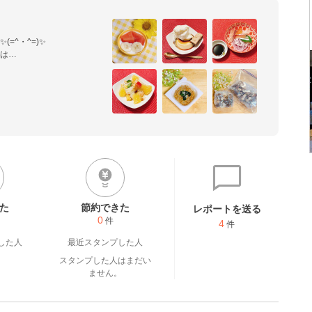
^・^=)✨

は

さい(  _ _)ෆ˚*

⋆♡

た
節約できた
レポートを送る
0
件
4
件
した人
最近スタンプした人
スタンプした人はまだい
ません。