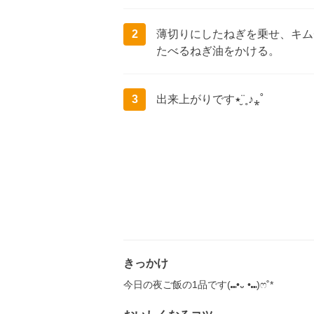
2
薄切りにしたねぎを乗せ、キム
たべるねぎ油をかける。
3
出来上がり‎です٭¨̮˳♪⁎˚
きっかけ
今日の夜ご飯の1品です‎‎(⑉︎•᎑ •⑉︎)ෆ˚*