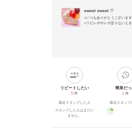
sweet sweet ♡
○いつもありがとうございます✨(=
○リピレポやレポ足りないとき
申し訳ないですが、お気軽に教えて下
宜しくお願いしますෆৎ•ु·̫•ूॽ.
ꕂꕂꕂꕂꕂꕂꕂꕂꕂ

ꕤおうちごはん‎♪

ꕤ簡単おつまみ♪

ꕤ幸せおやつ♪

ꕂꕂꕂꕂꕂꕂꕂꕂ
リピートしたい
簡単だっ
0
1
件
件
最近スタンプした人
最近スタンプ
スタンプした人はまだい
ません。