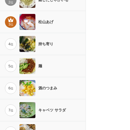
2
位
松山あげ
3
位
持ち寄り
4
位
麺
5
位
酒のつまみ
6
位
キャベツ サラダ
7
位