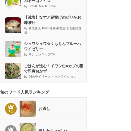
ぷる一口アイス
by HOME MADE cake
【減塩】なすと絹揚げのピリ辛お
味噌汁
by 食改さん from 青森県食生活改善推進
員
シュワシュワ☆くもりんブルーハ
ワイゼリー♪
by サンサンキッズTV
ごはんが進む！イワシ缶×カブの葉
で即席おかず
by DSAデイリーストックアクション
旬のワード人気ランキング
お通し
1
位
蒸したじゃがいも