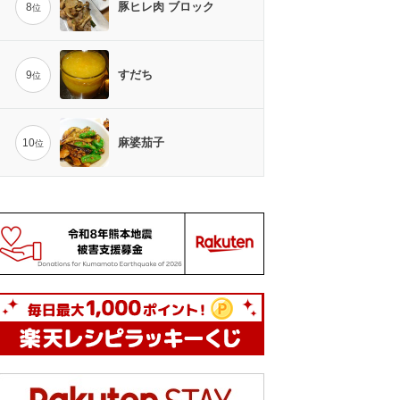
豚ヒレ肉 ブロック
8
位
すだち
9
位
麻婆茄子
10
位