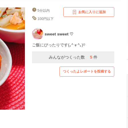
5分以内
お気に入りに追加
100円以下
sweet sweet ♡
ご飯にぴったりです(｡^ ᢦ ^｡)♡
みんながつくった数
5
件
つくったよレポートを投稿する