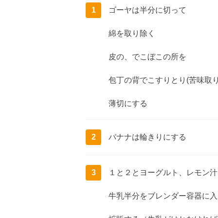
1
ゴーヤは半分に切って
綿を取り除く
皮の、でこぼこの所を
包丁の背でこすりとり(苦味取
薄切にする
2
バナナは輪きりにする
3
１と２とヨーグルト、レモン汁
牛乳半分をブレンダー容器に入