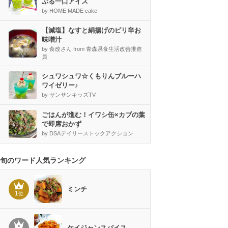
ぷる一口アイス
by HOME MADE cake
【減塩】なすと絹揚げのピリ辛お
味噌汁
by 食改さん from 青森県食生活改善推進
員
シュワシュワ☆くもりんブルーハ
ワイゼリー♪
by サンサンキッズTV
ごはんが進む！イワシ缶×カブの葉
で即席おかず
by DSAデイリーストックアクション
旬のワード人気ランキング
ミンチ
1
位
ケイジャンスパイス