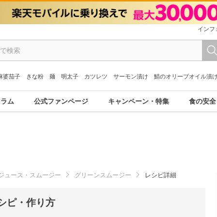
インフ
麻婆茄子
きな粉
麺
明太子
カツレツ
サーモン漬け
鯖のオリーブオイル漬
コラム
公式ファンページ
キャンペーン・特集
食の安全
ジュース・スムージー
グリーンスムージー
レシピ詳細
シピ・作り方