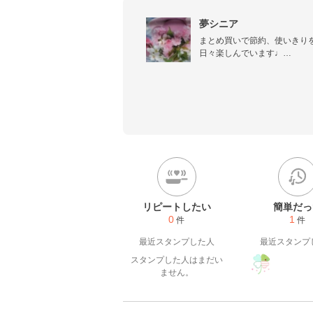
夢シニア
まとめ買いで節約、使いきりを
日々楽しんでいます♩

♡何でも値上がりでやりくり大
夢シニアのレシピは冷蔵庫にあ
作って頂ければ嬉しいです⤴

調味料は参考にして頂ければ嬉
つくれぼは愛情スタンプにさせ
お返しレポは早めにお伺いしま
リピートしたい
簡単だっ
0
1
件
件
最近スタンプした人
最近スタンプ
スタンプした人はまだい
ません。