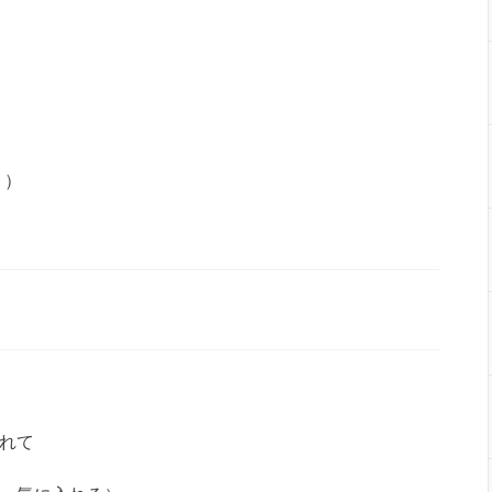
り）
れて