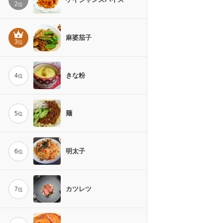
2
位
麻婆茄子
3
位
きな粉
4
位
麺
5
位
明太子
6
位
カツレツ
7
位