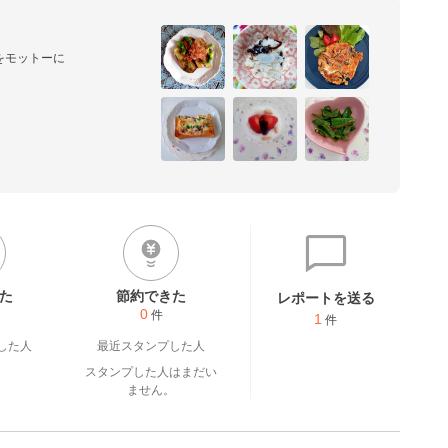
モットーに

変！

るもので

し～ぃです⤴

て頂きます♪

す♪
た
節約できた
レポートを送る
0
件
1
件
した人
最近スタンプした人
スタンプした人はまだい
ません。