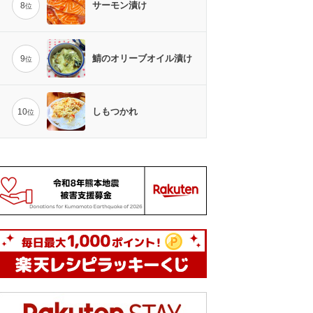
サーモン漬け
8
位
鯖のオリーブオイル漬け
9
位
しもつかれ
10
位