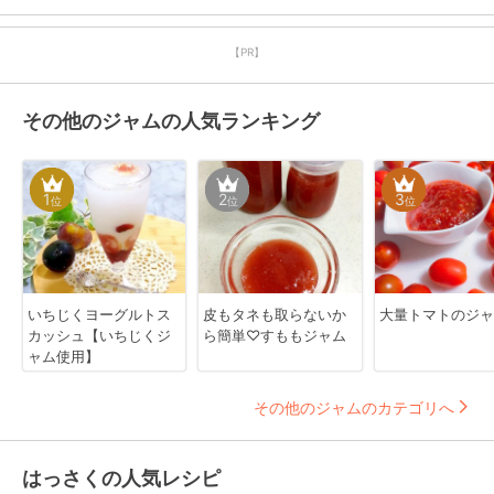
【PR】
その他のジャムの人気ランキング
1
2
3
位
位
位
いちじくヨーグルトス
皮もタネも取らないか
大量トマトのジャ
カッシュ【いちじくジ
ら簡単♡すももジャム
ャム使用】
その他のジャムのカテゴリへ
はっさくの人気レシピ