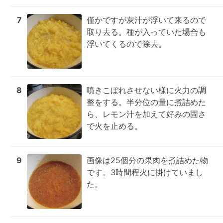
7
僅かですが灰汁が浮いて来るので
取り去る。種が入っていた場合も
浮いてくるので除去。
8
噴きこぼれさせない様に火力の調
整をする。半分位の量に煮詰めた
ら、レモン汁を加えて好みの固さ
で火を止める。
9
画像は25個分の果肉を煮詰めた物
です。3時間程火に掛けていまし
た。