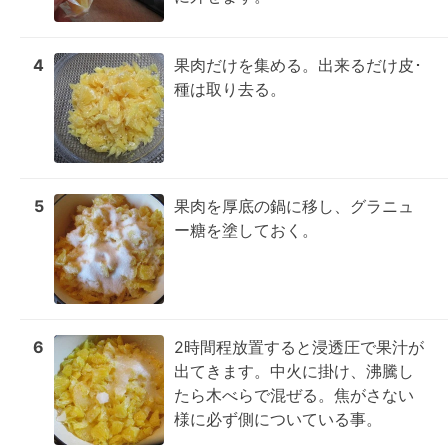
4
果肉だけを集める。出来るだけ皮･
種は取り去る。
5
果肉を厚底の鍋に移し、グラニュ
ー糖を塗しておく。
6
2時間程放置すると浸透圧で果汁が
出てきます。中火に掛け、沸騰し
たら木べらで混ぜる。焦がさない
様に必ず側についている事。