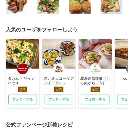
人気のユーザをフォローしよう
タカムラ ワイン
東北楽天ゴールデ
北海道白糠町（し
co
ハウス
ンイーグルス
らぬかちょう）
公式
公式
公式
フォローする
フォローする
フォローする
フォ
公式ファンページ新着レシピ