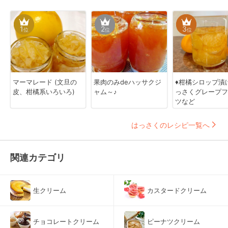
1
2
3
位
位
位
マーマレード (文旦の
果肉のみdeハッサクジ
♦️柑橘シロップ漬
皮、柑橘系いろいろ)
ャム～♪
っさくグレープフ
ツなど
はっさくのレシピ一覧へ
関連カテゴリ
生クリーム
カスタードクリーム
チョコレートクリーム
ピーナツクリーム