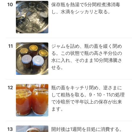
10
保存瓶を熱湯で5分間程煮沸消毒
し、水滴をシッカリと取る。
11
ジャムを詰め、瓶の蓋を緩く閉め
る。この状態で瓶の高さ半分位の
水に入れ、そのまま10分間沸騰さ
せる。
12
瓶の蓋をキッチリ閉め、逆さまに
して粗熱を取る。9・10・11の処理
で冷暗所で半年以上の保存が出来
ます。
13
開封後は1週間を目処に消費する。