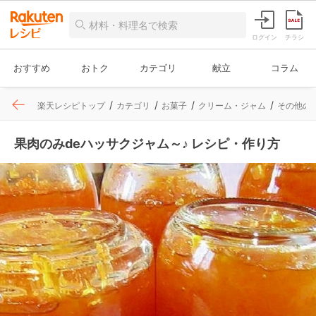
ログイン
チラシ
おすすめ
おトク
カテゴリ
献立
コラム
楽天レシピトップ
カテゴリ
お菓子
クリーム・ジャム
その他の
果肉のみdeハッサクジャム～♪ レシピ・作り方