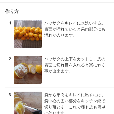
作り方
1
ハッサクをキレイに水洗いする。
表面が汚れていると果肉部分にも
汚れが入ります。
2
ハッサクの上下をカットし、皮の
表面に切れ目を入れると楽に剥く
事が出来ます。
3
袋から果肉をキレイに出すには、
袋中心の固い部分をキッチン鋏で
切り落とす。これで種も皮も簡単
に外せます。