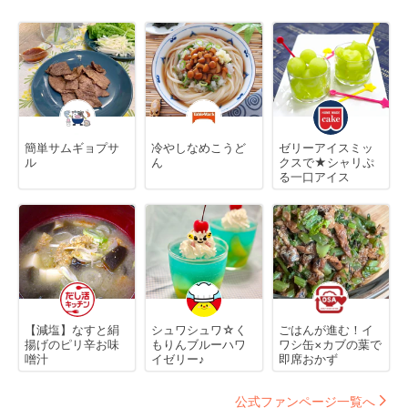
簡単サムギョプサ
冷やしなめこうど
ゼリーアイスミッ
ル
ん
クスで★シャリぷ
る一口アイス
【減塩】なすと絹
シュワシュワ☆く
ごはんが進む！イ
揚げのピリ辛お味
もりんブルーハワ
ワシ缶×カブの葉で
噌汁
イゼリー♪
即席おかず
公式ファンページ一覧へ