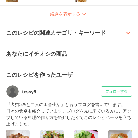
続きを表示する
keyboard_arrow_up
このレシピの関連カテゴリ・キーワード
あなたにイチオシの商品
このレシピを作ったユーザ
tessy5
フォローする
『犬猫5匹と二人の田舎生活』と言うブログを書いています。
日々の食卓も紹介しています。ブログを見に来ている方に、アッ
プしている料理の作り方を紹介したくてこのレシピページを立ち
上げました。