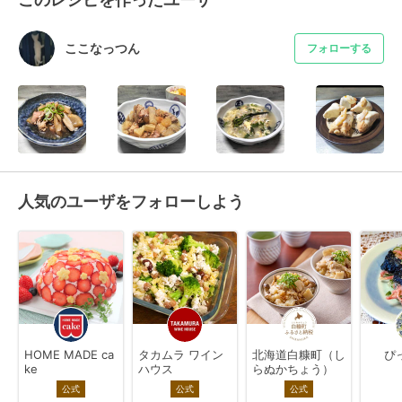
ここなっつん
フォローする
人気のユーザをフォローしよう
HOME MADE ca
タカムラ ワイン
北海道白糠町（し
ぴ
ke
ハウス
らぬかちょう）
公式
公式
公式