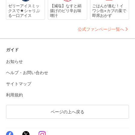
ゼリーアイスミッ
【減塩】なすと絹
ごはんが進む！イ
クスで★シャリぷ
揚げのピリ辛お味
ワシ缶×カブの葉で
る一口アイス
噌汁
即席おかず
公式ファンページ一覧へ
ガイド
お知らせ
ヘルプ・お問い合わせ
サイトマップ
利用規約
ページの上へ戻る