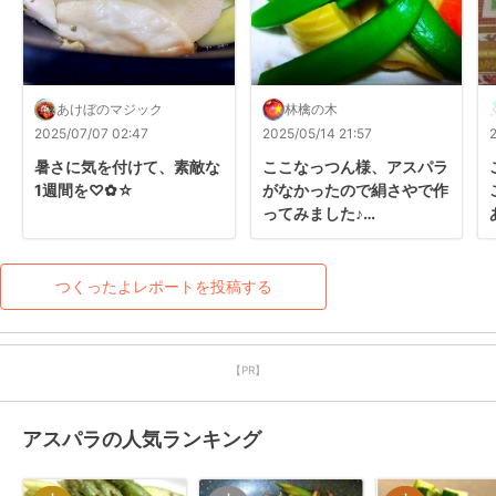
あけぼのマジック
林檎の木
2025/07/07 02:47
2025/05/14 21:57
暑さに気を付けて、素敵な
ここなっつん様、アスパラ
1週間を♡✿⁠☆
がなかったので絹さやで作
ってみました♪

バター醬油炒め、美味しい
レシピをありがとうござい
ます！！

つくったよレポートを投稿する
良い夜をお過ごしください
ませ☆☆☆
【PR】
アスパラの人気ランキング