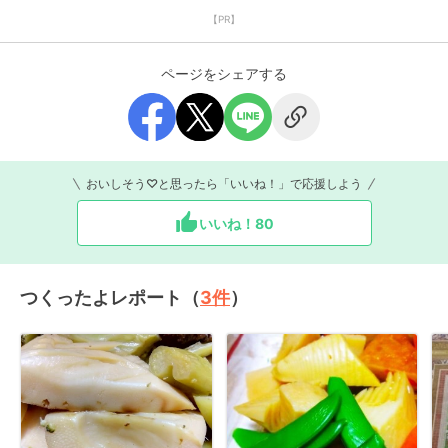
【PR】
ページをシェアする
おいしそう♡と思ったら「いいね！」で応援しよう
いいね！
80
つくったよレポート（
3
件
）