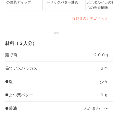
の野菜ディップ
ーリックバター炒め
とホタルイカの
もの魚香風味
春野菜のカテゴリへ
【PR】
材料（２人分）
茹で筍
２００g
茹でアスパラガス
６本
●塩
少々
●よつ葉バター
１５ｇ
●醤油
ふたまわし〜