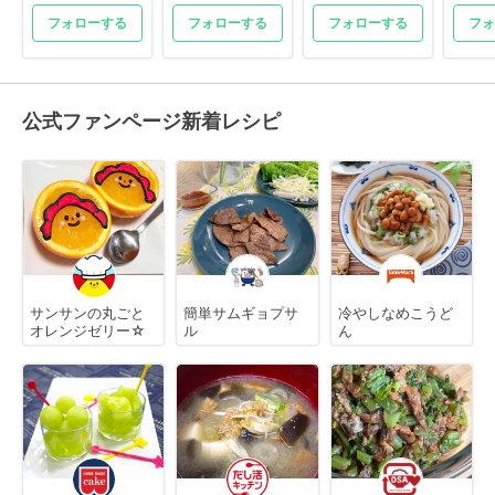
フォローする
フォローする
フォローする
フォ
公式ファンページ新着レシピ
サンサンの丸ごと
簡単サムギョプサ
冷やしなめこうど
オレンジゼリー☆
ル
ん