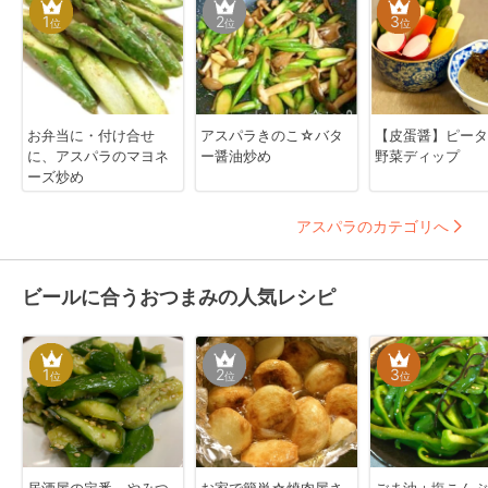
1
2
3
位
位
位
お弁当に・付け合せ
アスパラきのこ☆バタ
【皮蛋醤】ピータ
に、アスパラのマヨネ
ー醤油炒め
野菜ディップ
ーズ炒め
アスパラのカテゴリへ
ビールに合うおつまみの人気レシピ
1
2
3
位
位
位
居酒屋の定番、やみつ
お家で簡単☆焼肉屋さ
ごま油＋塩こんぶ