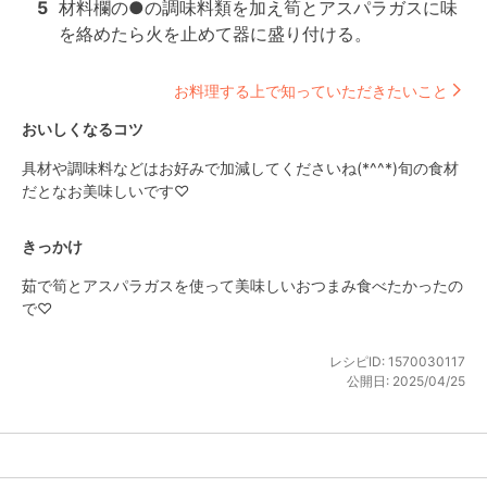
5
材料欄の●の調味料類を加え筍とアスパラガスに味
を絡めたら火を止めて器に盛り付ける。
お料理する上で知っていただきたいこと
おいしくなるコツ
具材や調味料などはお好みで加減してくださいね(*^^*)旬の食材
だとなお美味しいです♡
きっかけ
茹で筍とアスパラガスを使って美味しいおつまみ食べたかったの
で♡
レシピID:
1570030117
公開日:
2025/04/25