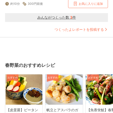
約10分
300円前後
お気に入りに追加
みんながつくった数
3
件
つくったよレポートを投稿する
春野菜のおすすめレシピ
おすすめ
おすすめ
おすすめ
【皮蛋醤】ピータン
帆立とアスパラのガ
【魚香蛍魷】春