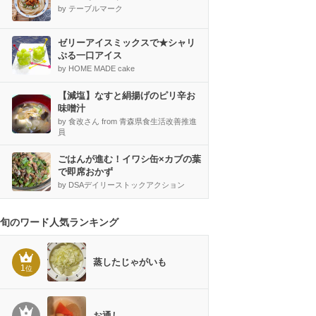
by テーブルマーク
ゼリーアイスミックスで★シャリ
ぷる一口アイス
by HOME MADE cake
【減塩】なすと絹揚げのピリ辛お
味噌汁
by 食改さん from 青森県食生活改善推進
員
ごはんが進む！イワシ缶×カブの葉
で即席おかず
by DSAデイリーストックアクション
旬のワード人気ランキング
蒸したじゃがいも
1
位
お通し