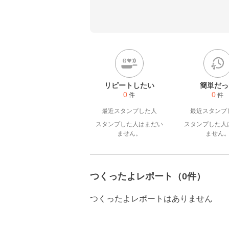
いつも目分量で作るのですが
を計りながら投稿していきたい
簡単、時短、冷蔵庫にあるも
好きです❣️楽天ラクマもよろ
リピートしたい
簡単だっ
0
0
件
件
最近スタンプした人
最近スタンプ
スタンプした人はまだい
スタンプした人
ません。
ません
つくったよレポート（0件）
つくったよレポートはありません