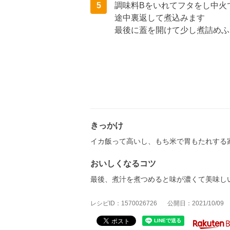
5
調味料Bをいれてフタをし中火
途中裏返して煮込みます
最後に蓋を開けて少し煮詰めふ
きっかけ
イカ飯って高いし、もち米で胃もたれする
おいしくなるコツ
最後、煮汁を煮つめると味が濃くて美味し
レシピID：1570026726
公開日：2021/10/09