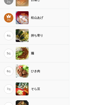
2
位
松山あげ
3
位
持ち寄り
4
位
麺
5
位
ひき肉
6
位
そら豆
7
位