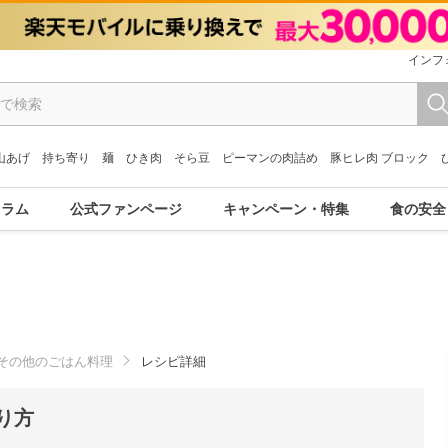
インフ
山あげ
持ち寄り
麺
ひき肉
そら豆
ピーマンの肉詰め
豚ヒレ肉 ブロック
コラム
公式ファンページ
キャンペーン・特集
食の安全
その他のごはん料理
レシピ詳細
り方