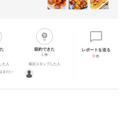
このアプリ用にぼちぼち分量
とおもいます。

ので作れる料理を考えるのが
しくお願いします
た
節約できた
レポートを送る
1
件
0
件
した人
最近スタンプした人
はまだい
。