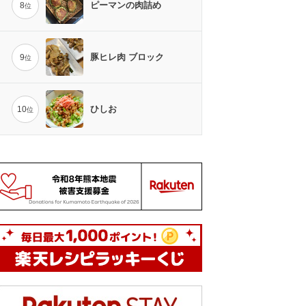
ピーマンの肉詰め
8
位
豚ヒレ肉 ブロック
9
位
ひしお
10
位