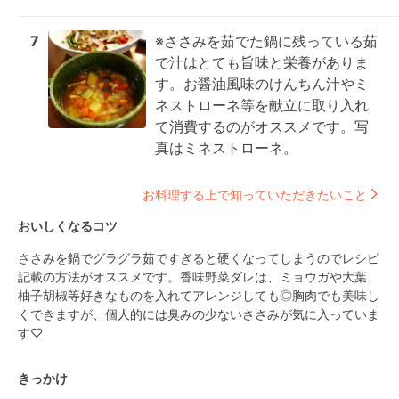
7
※ささみを茹でた鍋に残っている茹
で汁はとても旨味と栄養がありま
す。お醤油風味のけんちん汁やミ
ネストローネ等を献立に取り入れ
て消費するのがオススメです。写
真はミネストローネ。
お料理する上で知っていただきたいこと
おいしくなるコツ
ささみを鍋でグラグラ茹ですぎると硬くなってしまうのでレシピ
記載の方法がオススメです。香味野菜ダレは、ミョウガや大葉、
柚子胡椒等好きなものを入れてアレンジしても◎胸肉でも美味し
くできますが、個人的には臭みの少ないささみが気に入っていま
す♡
きっかけ