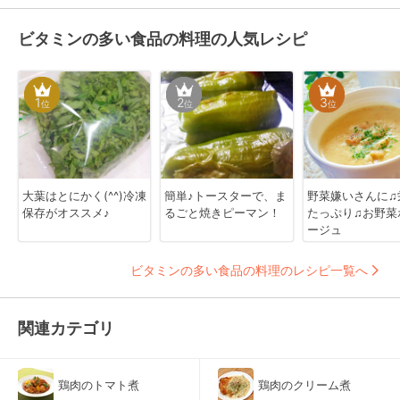
ビタミンの多い食品の料理の人気レシピ
1
2
3
位
位
位
大葉はとにかく(^^)冷凍
簡単♪トースターで、ま
野菜嫌いさんに♫
保存がオススメ♪
るごと焼きピーマン！
たっぷり♫お野菜
ージュ
ビタミンの多い食品の料理のレシピ一覧へ
関連カテゴリ
鶏肉のトマト煮
鶏肉のクリーム煮