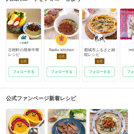
古樹軒の簡単中華
Radio kitchen
都城市ふるさと納
mi
レシピ
税レシピ
公式
公式
公式
フォローする
フォローする
フォローする
フォ
公式ファンページ新着レシピ