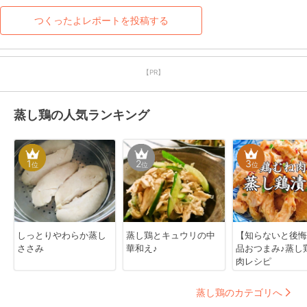
つくったよレポートを投稿する
【PR】
蒸し鶏の人気ランキング
1
2
3
位
位
位
しっとりやわらか蒸し
蒸し鶏とキュウリの中
【知らないと後悔
ささみ
華和え♪
品おつまみ♪蒸し
肉レシピ
蒸し鶏のカテゴリへ