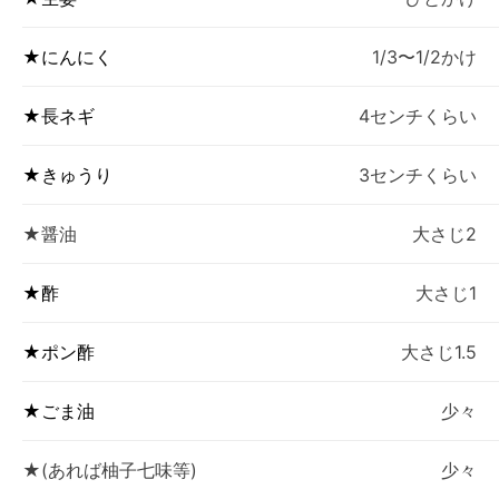
★にんにく
1/3〜1/2かけ
★長ネギ
4センチくらい
★きゅうり
3センチくらい
★醤油
大さじ2
★酢
大さじ1
★ポン酢
大さじ1.5
★ごま油
少々
★(あれば柚子七味等)
少々