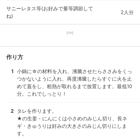
サニーレタス等(お好みで量等調節して
2人分
ね)
【PR】
作り方
1
小鍋に☆の材料を入れ、沸騰させたらささみをくっ
つかないように入れ、再度沸騰したらすぐに火を止
めて蓋をし、粗熱が取れるまで放置します。最低10
分。これでしっとり！
2
タレを作ります。

★の生姜・にんにくは小さめのみじん切り、長ネ
ギ・きゅうりは好みの大きさのみじん切りにしま
す。