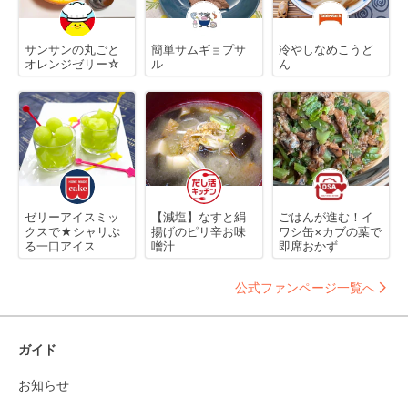
サンサンの丸ごと
簡単サムギョプサ
冷やしなめこうど
オレンジゼリー☆
ル
ん
ゼリーアイスミッ
【減塩】なすと絹
ごはんが進む！イ
クスで★シャリぷ
揚げのピリ辛お味
ワシ缶×カブの葉で
る一口アイス
噌汁
即席おかず
公式ファンページ一覧へ
ガイド
お知らせ