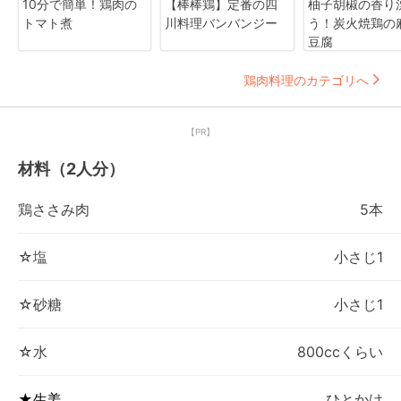
10分で簡単！鶏肉の
【棒棒鶏】定番の四
柚子胡椒の香り
トマト煮
川料理バンバンジー
う！炭火焼鶏の
豆腐
鶏肉料理のカテゴリへ
【PR】
材料（2人分）
鶏ささみ肉
5本
☆塩
小さじ1
☆砂糖
小さじ1
☆水
800ccくらい
★生姜
ひとかけ