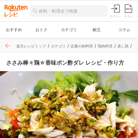
ログイン
チラシ
おすすめ
おトク
カテゴリ
献立
コラム
楽天レシピトップ
カテゴリ
定番の肉料理
鶏肉料理
蒸し鶏
レ
ささみ棒々鶏☆香味ポン酢ダレ レシピ・作り方