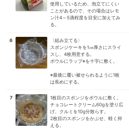
使用しているため、泡立てにくい
ことがあるので、その場合はレモ
ン汁4～5滴程度を目安に加えてみ
る。
6
〈組み立てる〉

スポンジケーキを1㎝厚さにスライ
スし、4枚用意する。

ボウルにラップ※を十字に敷く。

※最後に覆い被せられるように1枚
は長めにする。
7
1枚目のスポンジをボウルに敷く。

チョコレートクリーム60gを塗り広
げ、クルミを10g分散らす。

2枚目のスポンジをかぶせ、軽く抑
える。