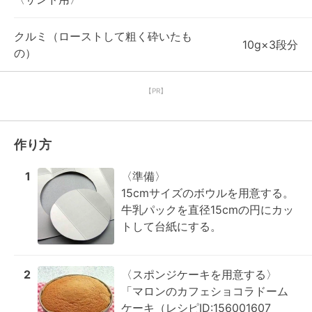
クルミ（ローストして粗く砕いたも
10g×3段分
の）
【PR】
作り方
1
〈準備〉

15cmサイズのボウルを用意する。

牛乳パックを直径15cmの円にカッ
トして台紙にする。
2
〈スポンジケーキを用意する〉

「マロンのカフェショコラドーム
ケーキ（レシピID:156001607