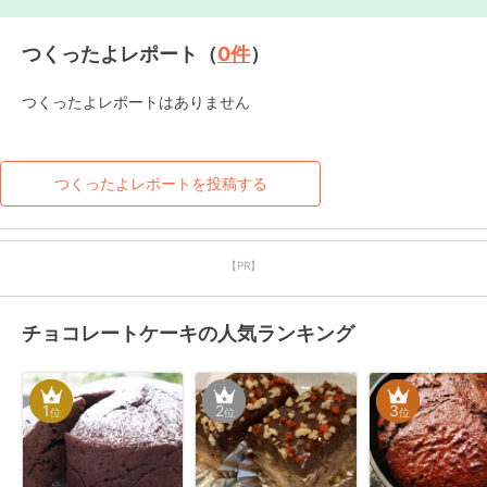
つくったよレポート（
0
件
）
つくったよレポートはありません
つくったよレポートを投稿する
【PR】
チョコレートケーキの人気ランキング
1
2
3
位
位
位