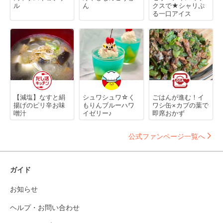
ル
ん
クスで★シャリぷ
る一口アイス
【減塩】なすと絹
シュワシュワ☆く
ごはんが進む！イ
揚げのピリ辛お味
もりんブルーハワ
ワシ缶×カブの葉で
噌汁
イゼリー♪
即席おかず
公式ファンページ一覧へ
ガイド
お知らせ
ヘルプ・お問い合わせ