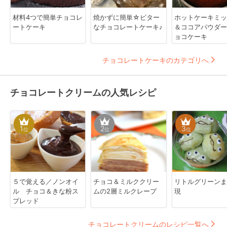
材料4つで簡単チョコレ
焼かずに簡単☆ビター
ホットケーキミッ
ートケーキ
なチョコレートケーキ♪
＆ココアパウダー
ョコケーキ
チョコレートケーキのカテゴリへ
チョコレートクリームの人気レシピ
1
2
3
位
位
位
５で覚える／ノンオイ
チョコ＆ミルククリー
リトルグリーンま
ル チョコ＆きな粉ス
ムの2層ミルクレープ
現
プレッド
チョコレートクリームのレシピ一覧へ