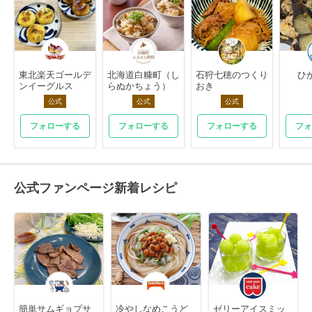
東北楽天ゴールデ
北海道白糠町（し
石狩七穂のつくり
ひ
ンイーグルス
らぬかちょう）
おき
公式
公式
公式
フォローする
フォローする
フォローする
フォ
公式ファンページ新着レシピ
簡単サムギョプサ
冷やしなめこうど
ゼリーアイスミッ