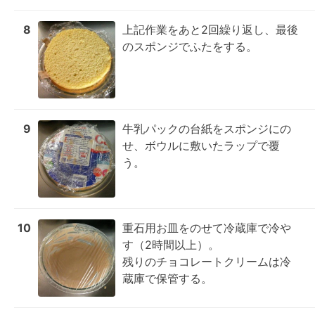
8
上記作業をあと2回繰り返し、最後
のスポンジでふたをする。
9
牛乳パックの台紙をスポンジにの
せ、ボウルに敷いたラップで覆
う。
10
重石用お皿をのせて冷蔵庫で冷や
す（2時間以上）。

残りのチョコレートクリームは冷
蔵庫で保管する。