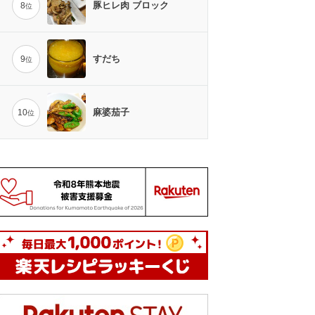
豚ヒレ肉 ブロック
8
位
すだち
9
位
麻婆茄子
10
位