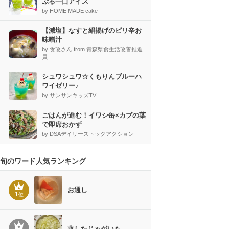
ぷる一口アイス
by HOME MADE cake
【減塩】なすと絹揚げのピリ辛お
味噌汁
by 食改さん from 青森県食生活改善推進
員
シュワシュワ☆くもりんブルーハ
ワイゼリー♪
by サンサンキッズTV
ごはんが進む！イワシ缶×カブの葉
で即席おかず
by DSAデイリーストックアクション
旬のワード人気ランキング
お通し
1
位
蒸したじゃがいも