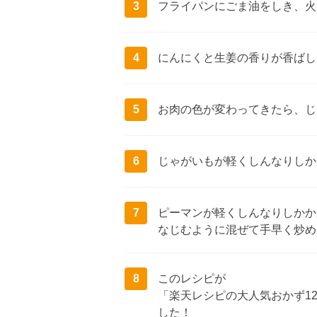
3
フライパンにごま油をしき、火
4
にんにくと生姜の香りが香ばし
5
お肉の色が変わってきたら、じ
6
じゃがいもが軽くしんなりしか
7
ピーマンが軽くしんなりしかか
なじむように混ぜて手早く炒め
8
このレシピが
「楽天レシピの大人気おかず12
した！