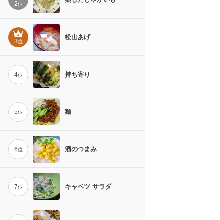
2
位
松山あげ
3
位
持ち寄り
4
位
麺
5
位
酒のつまみ
6
位
キャベツ サラダ
7
位